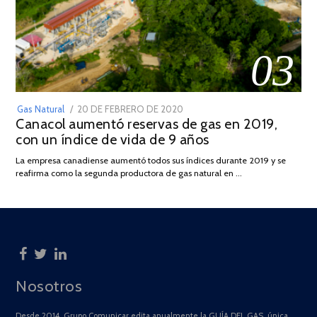
03
POSTED
Gas Natural
20 DE FEBRERO DE 2020
10
Canacol aumentó reservas de gas en 2019,
ON
DE
con un índice de vida de 9 años
JULIO
DE
La empresa canadiense aumentó todos sus índices durante 2019 y se
2025
reafirma como la segunda productora de gas natural en …
Nosotros
Desde 2014, Grupo Comunicar edita anualmente la GUÍA DEL GAS, única