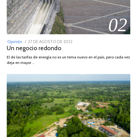
02
POSTED
Opinión
27 DE AGOSTO DE 2022
30
Un negocio redondo
ON
DE
AGOSTO
El de las tarifas de energía no es un tema nuevo en el país, pero cada vez
DE
deja en mayor …
2022