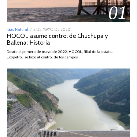
01
POSTED
Gas Natural
2 DE MAYO DE 2020
16
HOCOL asume control de Chuchupa y
ON
DE
Ballena: Historia
FEBRERO
DE
Desde el primero de mayo de 2022, HOCOL, filial de la estatal
2026
Ecopetrol, se hizo al control de los campos …