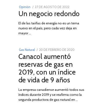
POSTED
Opinión
27 DE AGOSTO DE 2022
30
Un negocio redondo
ON
DE
AGOSTO
El de las tarifas de energía no es un tema
DE
nuevo en el país, pero cada vez deja en
2022
03
mayor …
POSTED
Gas Natural
20 DE FEBRERO DE 2020
10
Canacol aumentó
ON
DE
JULIO
reservas de gas en
DE
2019, con un índice
2025
de vida de 9 años
La empresa canadiense aumentó todos sus
índices durante 2019 y se reafirma como la
segunda productora de gas natural en …