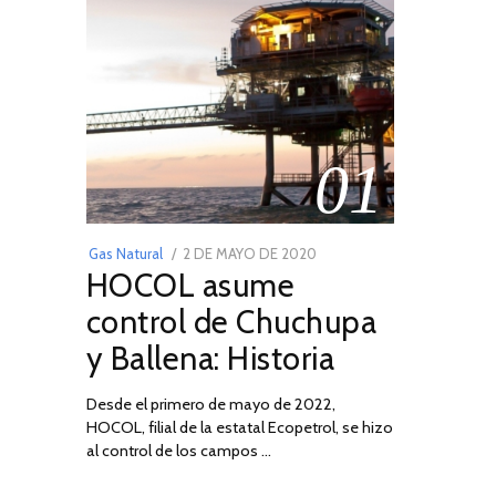
01
POSTED
Gas Natural
2 DE MAYO DE 2020
16
HOCOL asume
ON
DE
FEBRERO
control de Chuchupa
DE
y Ballena: Historia
2026
Desde el primero de mayo de 2022,
HOCOL, filial de la estatal Ecopetrol, se hizo
02
al control de los campos …