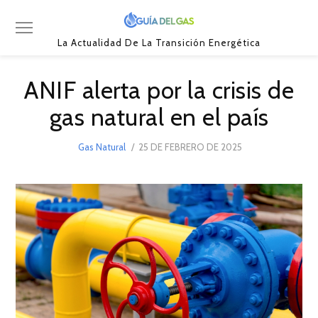
La Actualidad De La Transición Energética
ANIF alerta por la crisis de
gas natural en el país
POSTED
Gas Natural
25 DE FEBRERO DE 2025
25
ON
DE
FEBRERO
DE
2025