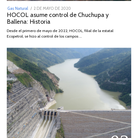
POSTED
Gas Natural
2 DE MAYO DE 2020
16
HOCOL asume control de Chuchupa y
ON
DE
Ballena: Historia
FEBRERO
DE
Desde el primero de mayo de 2022, HOCOL, filial de la estatal
2026
Ecopetrol, se hizo al control de los campos …