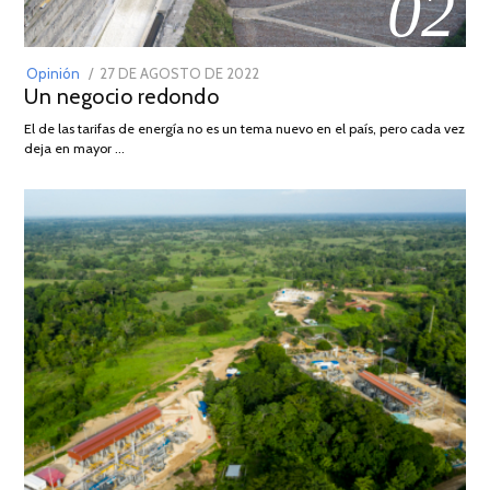
02
POSTED
Opinión
27 DE AGOSTO DE 2022
30
Un negocio redondo
ON
DE
AGOSTO
El de las tarifas de energía no es un tema nuevo en el país, pero cada vez
DE
deja en mayor …
2022