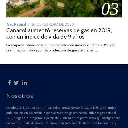
03
POSTED
Gas Natural
20 DE FEBRERO DE 2020
10
Canacol aumentó reservas de gas en 2019,
ON
DE
con un índice de vida de 9 años
JULIO
DE
La empresa canadiense aumentó todos sus índices durante 2019 y se
2025
reafirma como la segunda productora de gas natural en …
Nosotros
Desde 2014, Grupo Comunicar edita anualmente la GUÍA DEL GAS, única
publicación en Colombia especializada en gases combustibles: gas natural,
GLP, biogás e hidrógeno. A partir de 2018 nace el portal www.guiadelgas.com
como medio de difusión noticioso, con toda la actualidad del fascinante y