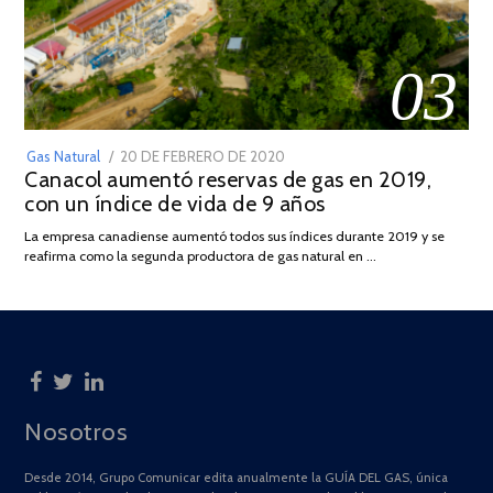
03
POSTED
Gas Natural
20 DE FEBRERO DE 2020
10
Canacol aumentó reservas de gas en 2019,
ON
DE
con un índice de vida de 9 años
JULIO
DE
La empresa canadiense aumentó todos sus índices durante 2019 y se
2025
reafirma como la segunda productora de gas natural en …
Nosotros
Desde 2014, Grupo Comunicar edita anualmente la GUÍA DEL GAS, única