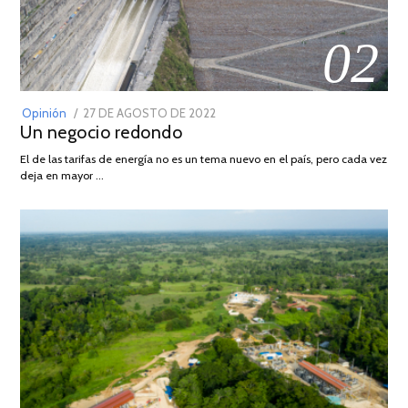
02
POSTED
Opinión
27 DE AGOSTO DE 2022
30
Un negocio redondo
ON
DE
AGOSTO
El de las tarifas de energía no es un tema nuevo en el país, pero cada vez
DE
deja en mayor …
2022