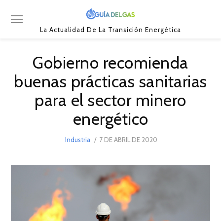
La Actualidad De La Transición Energética
Gobierno recomienda
buenas prácticas sanitarias
para el sector minero
energético
POSTED
Industria
7 DE ABRIL DE 2020
13
ON
DE
ABRIL
DE
2020