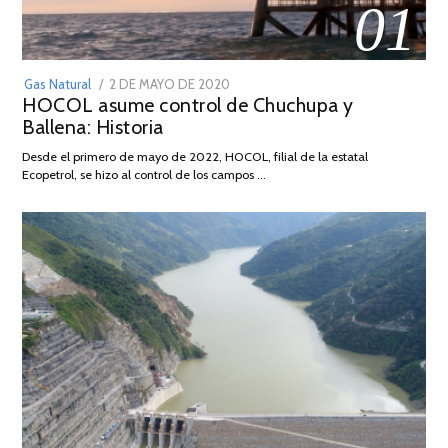
01
POSTED
Gas Natural
2 DE MAYO DE 2020
16
HOCOL asume control de Chuchupa y
ON
DE
Ballena: Historia
FEBRERO
DE
Desde el primero de mayo de 2022, HOCOL, filial de la estatal
2026
Ecopetrol, se hizo al control de los campos …