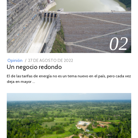
02
POSTED
Opinión
27 DE AGOSTO DE 2022
30
Un negocio redondo
ON
DE
AGOSTO
El de las tarifas de energía no es un tema nuevo en el país, pero cada vez
DE
deja en mayor …
2022