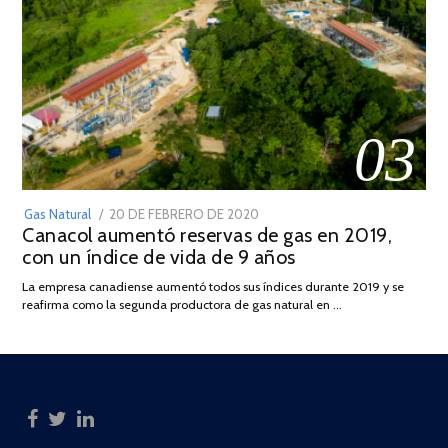
03
POSTED
Gas Natural
20 DE FEBRERO DE 2020
10
Canacol aumentó reservas de gas en 2019,
ON
DE
con un índice de vida de 9 años
JULIO
DE
La empresa canadiense aumentó todos sus índices durante 2019 y se
2025
reafirma como la segunda productora de gas natural en …