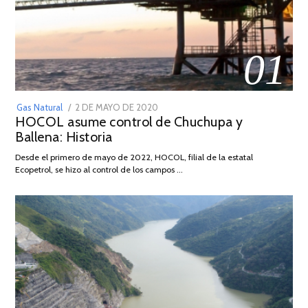
01
POSTED
Gas Natural
2 DE MAYO DE 2020
16
HOCOL asume control de Chuchupa y
ON
DE
Ballena: Historia
FEBRERO
DE
Desde el primero de mayo de 2022, HOCOL, filial de la estatal
2026
Ecopetrol, se hizo al control de los campos …