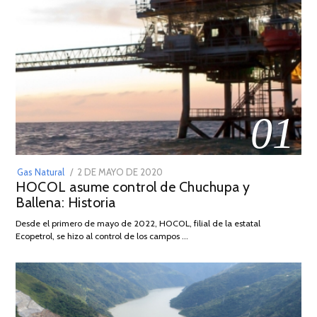
01
POSTED
Gas Natural
2 DE MAYO DE 2020
16
HOCOL asume control de Chuchupa y
ON
DE
Ballena: Historia
FEBRERO
DE
Desde el primero de mayo de 2022, HOCOL, filial de la estatal
2026
Ecopetrol, se hizo al control de los campos …