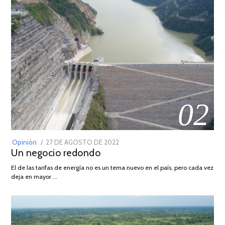
02
POSTED
Opinión
27 DE AGOSTO DE 2022
30
Un negocio redondo
ON
DE
AGOSTO
El de las tarifas de energía no es un tema nuevo en el país, pero cada vez
DE
deja en mayor …
2022