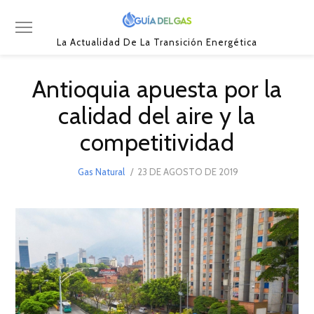
La Actualidad De La Transición Energética
Antioquia apuesta por la
calidad del aire y la
competitividad
POSTED
Gas Natural
23 DE AGOSTO DE 2019
23
ON
DE
AGOSTO
DE
2019