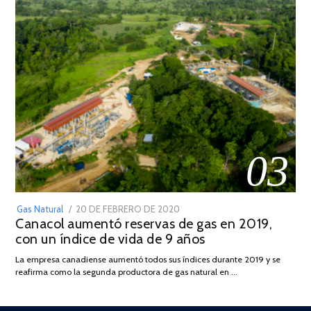
03
POSTED
Gas Natural
20 DE FEBRERO DE 2020
10
Canacol aumentó reservas de gas en 2019,
ON
DE
con un índice de vida de 9 años
JULIO
DE
La empresa canadiense aumentó todos sus índices durante 2019 y se
2025
reafirma como la segunda productora de gas natural en …