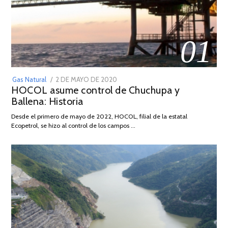
01
POSTED
Gas Natural
2 DE MAYO DE 2020
16
HOCOL asume control de Chuchupa y
ON
DE
Ballena: Historia
FEBRERO
DE
Desde el primero de mayo de 2022, HOCOL, filial de la estatal
2026
Ecopetrol, se hizo al control de los campos …