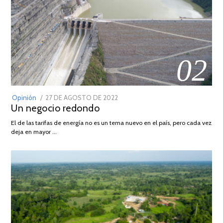
02
POSTED
Opinión
27 DE AGOSTO DE 2022
30
Un negocio redondo
ON
DE
AGOSTO
El de las tarifas de energía no es un tema nuevo en el país, pero cada vez
DE
deja en mayor …
2022