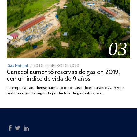
03
POSTED
Gas Natural
20 DE FEBRERO DE 2020
10
Canacol aumentó reservas de gas en 2019,
ON
DE
con un índice de vida de 9 años
JULIO
DE
La empresa canadiense aumentó todos sus índices durante 2019 y se
2025
reafirma como la segunda productora de gas natural en …