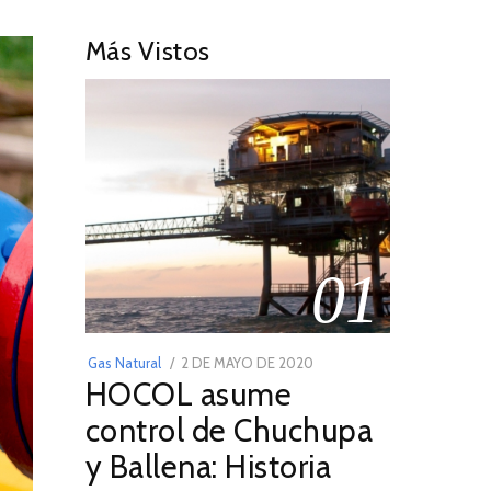
Más Vistos
01
POSTED
Gas Natural
2 DE MAYO DE 2020
16
HOCOL asume
ON
DE
FEBRERO
control de Chuchupa
DE
y Ballena: Historia
2026