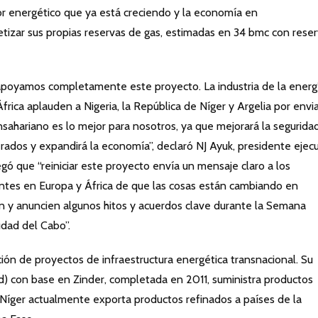
or energético que ya está creciendo y la economía en
tizar sus propias reservas de gas, estimadas en 34 bmc con rese
apoyamos completamente este proyecto. La industria de la energ
rica aplauden a Nigeria, la República de Níger y Argelia por envi
sahariano es lo mejor para nosotros, ya que mejorará la segurida
ados y expandirá la economía”, declaró NJ Ayuk, presidente ejecu
gó que “reiniciar este proyecto envía un mensaje claro a los
antes en Europa y África de que las cosas están cambiando en
n y anuncien algunos hitos y acuerdos clave durante la Semana
udad del Cabo”.
ión de proyectos de infraestructura energética transnacional. Su
pd) con base en Zinder, completada en 2011, suministra productos
. Níger actualmente exporta productos refinados a países de la