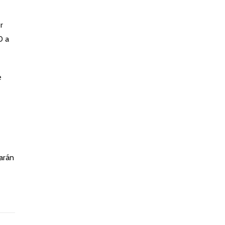
r
0 a
e
narán