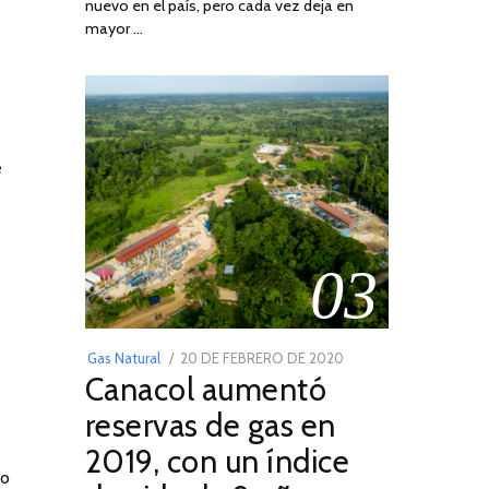
nuevo en el país, pero cada vez deja en
2022
mayor …
e
03
POSTED
Gas Natural
20 DE FEBRERO DE 2020
10
Canacol aumentó
ON
DE
JULIO
reservas de gas en
DE
2019, con un índice
2025
do