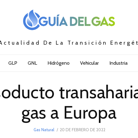
Actualidad De La Transición Energé
GLP
GNL
Hidrógeno
Vehicular
Industria
soducto transaharia
gas a Europa
POSTED
Gas Natural
20 DE FEBRERO DE 2022
25
ON
DE