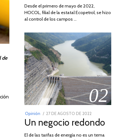
Desde el primero de mayo de 2022,
HOCOL, filial de la estatal Ecopetrol, se hizo
al control de los campos …
l de
02
ición
POSTED
Opinión
27 DE AGOSTO DE 2022
30
Un negocio redondo
ON
DE
AGOSTO
El de las tarifas de energía no es un tema
DE