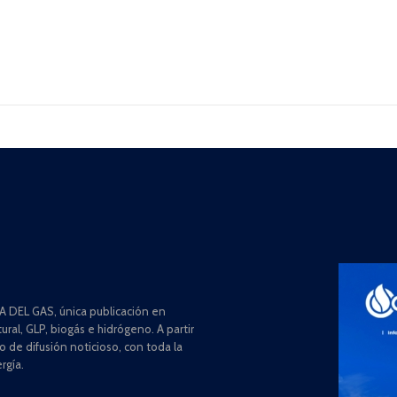
 DEL GAS, única publicación en
ral, GLP, biogás e hidrógeno. A partir
de difusión noticioso, con toda la
rgía.