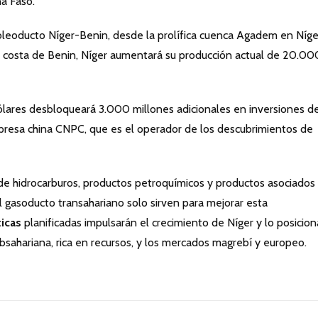
na Faso.
 oleoducto Níger-Benin, desde la prolífica cuenca Agadem en Níge
a costa de Benin, Níger aumentará su producción actual de 20.00
lares desbloqueará 3.000 millones adicionales en inversiones d
presa china CNPC, que es el operador de los descubrimientos de
 de hidrocarburos, productos petroquímicos y productos asociados
l gasoducto transahariano solo sirven para mejorar esta
ticas
planificadas impulsarán el crecimiento de Níger y lo posicio
bsahariana, rica en recursos, y los mercados magrebí y europeo.