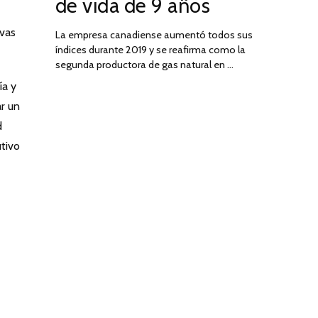
de vida de 9 años
rvas
La empresa canadiense aumentó todos sus
índices durante 2019 y se reafirma como la
segunda productora de gas natural en …
ía y
ar un
d
tivo