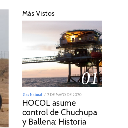
Más Vistos
01
POSTED
Gas Natural
2 DE MAYO DE 2020
16
HOCOL asume
ON
DE
FEBRERO
control de Chuchupa
DE
y Ballena: Historia
2026