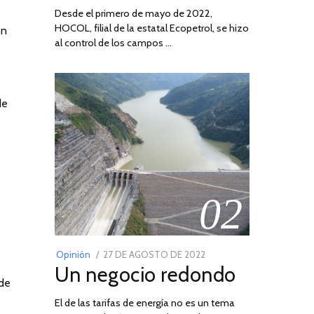
Desde el primero de mayo de 2022,
HOCOL, filial de la estatal Ecopetrol, se hizo
en
al control de los campos …
de
02
POSTED
Opinión
27 DE AGOSTO DE 2022
30
Un negocio redondo
ON
DE
 de
AGOSTO
El de las tarifas de energía no es un tema
DE