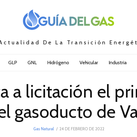
Actualidad De La Transición Energé
GLP
GNL
Hidrógeno
Vehicular
Industria
a a licitación el p
l gasoducto de V
POSTED
Gas Natural
24 DE FEBRERO DE 2022
24
ON
DE