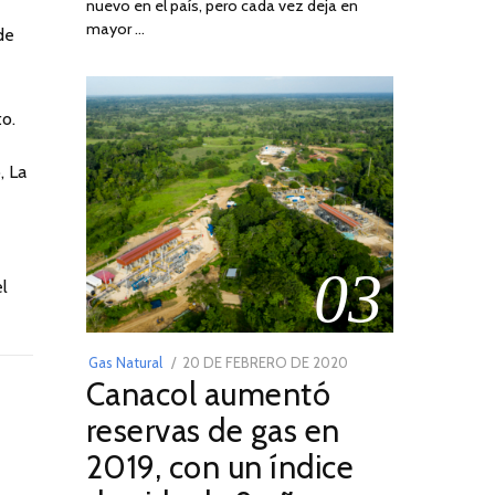
nuevo en el país, pero cada vez deja en
2022
mayor …
de
to.
, La
03
el
POSTED
Gas Natural
20 DE FEBRERO DE 2020
10
Canacol aumentó
ON
DE
JULIO
reservas de gas en
DE
2019, con un índice
2025