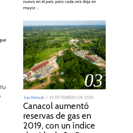
nuevo en el país, pero cada vez deja en
2022
mayor …
que
03
BTU.
n
POSTED
Gas Natural
20 DE FEBRERO DE 2020
10
Canacol aumentó
ON
DE
JULIO
reservas de gas en
DE
2019, con un índice
2025