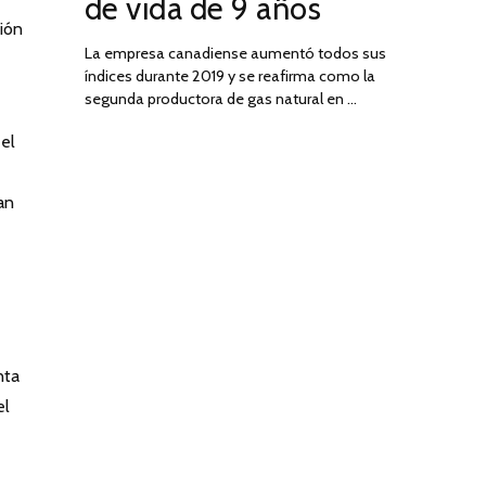
de vida de 9 años
ción
La empresa canadiense aumentó todos sus
índices durante 2019 y se reafirma como la
segunda productora de gas natural en …
 el
an
nta
el