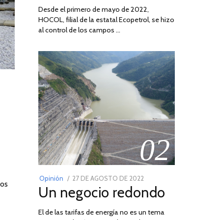
Desde el primero de mayo de 2022,
HOCOL, filial de la estatal Ecopetrol, se hizo
al control de los campos …
02
POSTED
Opinión
27 DE AGOSTO DE 2022
30
ios
Un negocio redondo
ON
DE
AGOSTO
El de las tarifas de energía no es un tema
DE