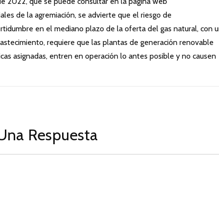
l de 2022, que se puede consultar en la página web
iales de la agremiación, se advierte que el riesgo de
ertidumbre en el mediano plazo de la oferta del gas natural, con 
astecimiento, requiere que las plantas de generación renovable
licas asignadas, entren en operación lo antes posible y no causen
Una Respuesta