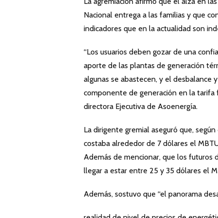
La agremiación afirmó que el alza en las
Nacional entrega a las familias y que con
indicadores que en la actualidad son inde
“Los usuarios deben gozar de una confia
aporte de las plantas de generación tér
algunas se abastecen, y el desbalance y 
componente de generación en la tarifa fi
directora Ejecutiva de Asoenergía.
La dirigente gremial aseguró que, según
costaba alrededor de 7 dólares el MBTU
Además de mencionar, que los futuros d
llegar a estar entre 25 y 35 dólares el 
Además, sostuvo que “el panorama desal
realidad de nivel de precios de energét