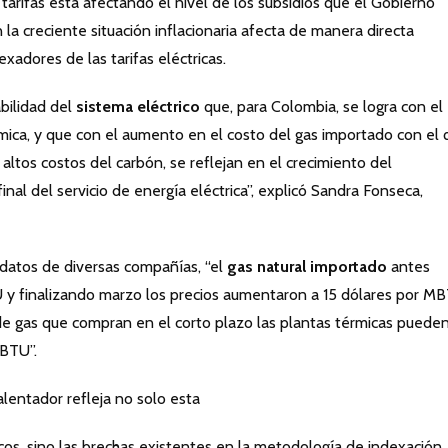
 tarifas está afectando el nivel de los subsidios que el Gobierno
 la creciente situación inflacionaria afecta de manera directa
xadores de las tarifas eléctricas.
bilidad del
sistema eléctrico
que, para Colombia, se logra con el
mica, y que con el aumento en el costo del gas importado con el 
altos costos del carbón, se reflejan en el crecimiento del
nal del servicio de energía eléctrica”, explicó Sandra Fonseca,
 datos de diversas compañías, “el
gas natural importado
antes
 y finalizando marzo los precios aumentaron a 15 dólares por M
e gas que compran en el corto plazo las plantas térmicas puede
MBTU”.
entador refleja no solo esta
icos, sino las brechas existentes en la metodología de indexación