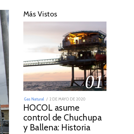
Más Vistos
01
POSTED
Gas Natural
2 DE MAYO DE 2020
16
HOCOL asume
ON
DE
FEBRERO
control de Chuchupa
DE
y Ballena: Historia
2026