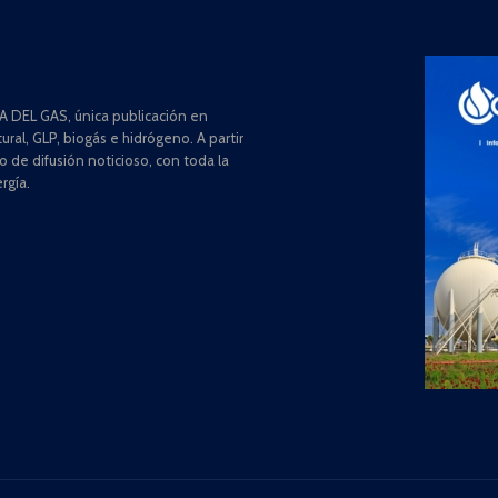
 DEL GAS, única publicación en
ral, GLP, biogás e hidrógeno. A partir
de difusión noticioso, con toda la
rgía.