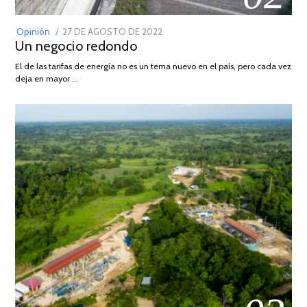
POSTED
Opinión
27 DE AGOSTO DE 2022
30
Un negocio redondo
ON
DE
AGOSTO
El de las tarifas de energía no es un tema nuevo en el país, pero cada vez
DE
deja en mayor …
2022