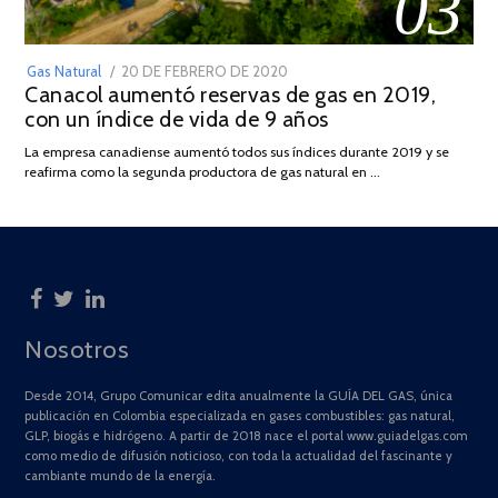
03
POSTED
Gas Natural
20 DE FEBRERO DE 2020
10
Canacol aumentó reservas de gas en 2019,
ON
DE
con un índice de vida de 9 años
JULIO
DE
La empresa canadiense aumentó todos sus índices durante 2019 y se
2025
reafirma como la segunda productora de gas natural en …
Nosotros
Desde 2014, Grupo Comunicar edita anualmente la GUÍA DEL GAS, única
publicación en Colombia especializada en gases combustibles: gas natural,
GLP, biogás e hidrógeno. A partir de 2018 nace el portal www.guiadelgas.com
como medio de difusión noticioso, con toda la actualidad del fascinante y
cambiante mundo de la energía.