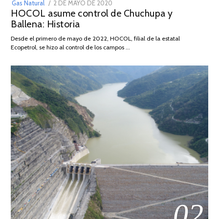
POSTED
Gas Natural
2 DE MAYO DE 2020
16
HOCOL asume control de Chuchupa y
ON
DE
Ballena: Historia
FEBRERO
DE
Desde el primero de mayo de 2022, HOCOL, filial de la estatal
2026
Ecopetrol, se hizo al control de los campos …
02