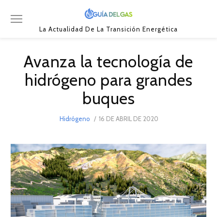
La Actualidad De La Transición Energética
Avanza la tecnología de
hidrógeno para grandes
buques
POSTED
Hidrógeno
16 DE ABRIL DE 2020
17
ON
DE
MARZO
DE
2021