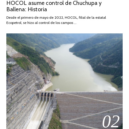
HOCOL asume control de Chuchupa y
ON
DE
Ballena: Historia
FEBRERO
DE
Desde el primero de mayo de 2022, HOCOL, filial de la estatal
2026
Ecopetrol, se hizo al control de los campos …
02