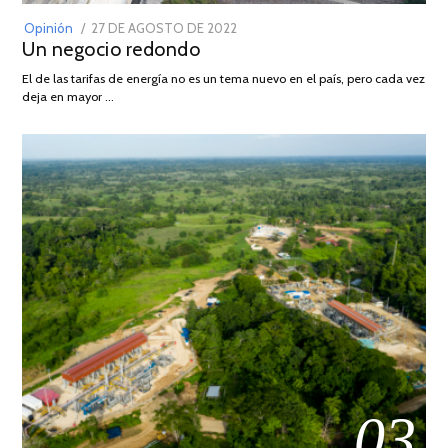
POSTED
Opinión
27 DE AGOSTO DE 2022
30
Un negocio redondo
ON
DE
AGOSTO
El de las tarifas de energía no es un tema nuevo en el país, pero cada vez
DE
deja en mayor …
2022
03