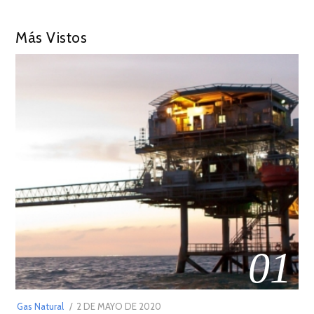
Más Vistos
01
POSTED
Gas Natural
2 DE MAYO DE 2020
16