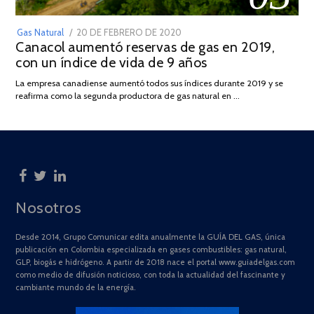
POSTED
Gas Natural
20 DE FEBRERO DE 2020
10
Canacol aumentó reservas de gas en 2019,
ON
DE
con un índice de vida de 9 años
JULIO
DE
La empresa canadiense aumentó todos sus índices durante 2019 y se
2025
reafirma como la segunda productora de gas natural en …
Nosotros
Desde 2014, Grupo Comunicar edita anualmente la GUÍA DEL GAS, única
publicación en Colombia especializada en gases combustibles: gas natural,
GLP, biogás e hidrógeno. A partir de 2018 nace el portal www.guiadelgas.com
como medio de difusión noticioso, con toda la actualidad del fascinante y
cambiante mundo de la energía.