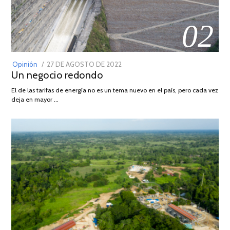
02
POSTED
Opinión
27 DE AGOSTO DE 2022
30
Un negocio redondo
ON
DE
AGOSTO
El de las tarifas de energía no es un tema nuevo en el país, pero cada vez
DE
deja en mayor …
2022