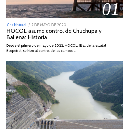
01
POSTED
Gas Natural
2 DE MAYO DE 2020
16
HOCOL asume control de Chuchupa y
ON
DE
Ballena: Historia
FEBRERO
DE
Desde el primero de mayo de 2022, HOCOL, filial de la estatal
2026
Ecopetrol, se hizo al control de los campos …