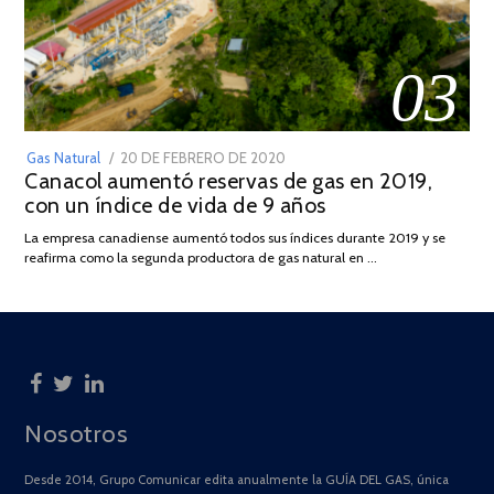
03
POSTED
Gas Natural
20 DE FEBRERO DE 2020
10
Canacol aumentó reservas de gas en 2019,
ON
DE
con un índice de vida de 9 años
JULIO
DE
La empresa canadiense aumentó todos sus índices durante 2019 y se
2025
reafirma como la segunda productora de gas natural en …
Nosotros
Desde 2014, Grupo Comunicar edita anualmente la GUÍA DEL GAS, única