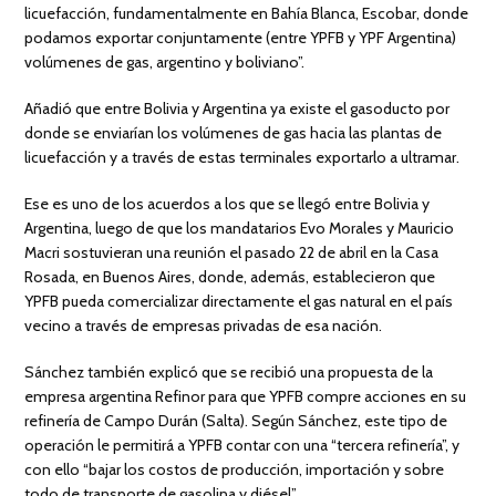
licuefacción, fundamentalmente en Bahía Blanca, Escobar, donde
podamos exportar conjuntamente (entre YPFB y YPF Argentina)
volúmenes de gas, argentino y boliviano”.
Añadió que entre Bolivia y Argentina ya existe el gasoducto por
donde se enviarían los volúmenes de gas hacia las plantas de
licuefacción y a través de estas terminales exportarlo a ultramar.
Ese es uno de los acuerdos a los que se llegó entre Bolivia y
Argentina, luego de que los mandatarios Evo Morales y Mauricio
Macri sostuvieran una reunión el pasado 22 de abril en la Casa
Rosada, en Buenos Aires, donde, además, establecieron que
YPFB pueda comercializar directamente el gas natural en el país
vecino a través de empresas privadas de esa nación.
Sánchez también explicó que se recibió una propuesta de la
empresa argentina Refinor para que YPFB compre acciones en su
refinería de Campo Durán (Salta). Según Sánchez, este tipo de
operación le permitirá a YPFB contar con una “tercera refinería”, y
con ello “bajar los costos de producción, importación y sobre
todo de transporte de gasolina y diésel”.