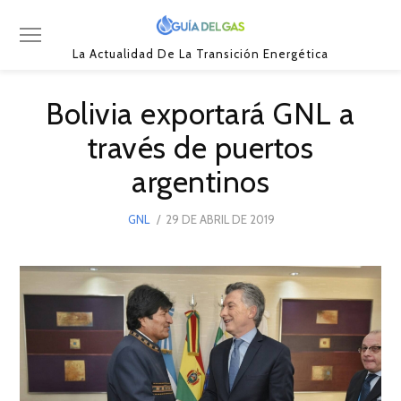
La Actualidad De La Transición Energética
Bolivia exportará GNL a
través de puertos
argentinos
POSTED
GNL
29 DE ABRIL DE 2019
29
ON
DE
ABRIL
DE
2019