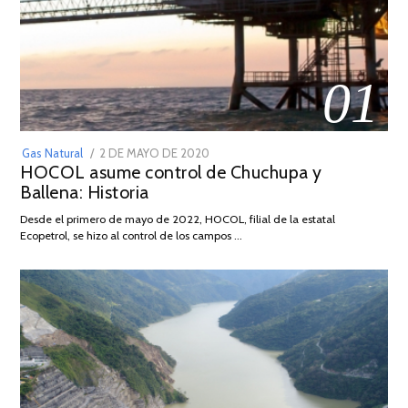
01
POSTED
Gas Natural
2 DE MAYO DE 2020
16
HOCOL asume control de Chuchupa y
ON
DE
Ballena: Historia
FEBRERO
DE
Desde el primero de mayo de 2022, HOCOL, filial de la estatal
2026
Ecopetrol, se hizo al control de los campos …