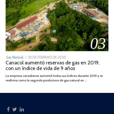
03
POSTED
Gas Natural
20 DE FEBRERO DE 2020
10
Canacol aumentó reservas de gas en 2019,
ON
DE
con un índice de vida de 9 años
JULIO
DE
La empresa canadiense aumentó todos sus índices durante 2019 y se
2025
reafirma como la segunda productora de gas natural en …