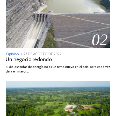
02
POSTED
Opinión
27 DE AGOSTO DE 2022
30
Un negocio redondo
ON
DE
AGOSTO
El de las tarifas de energía no es un tema nuevo en el país, pero cada vez
DE
deja en mayor …
2022