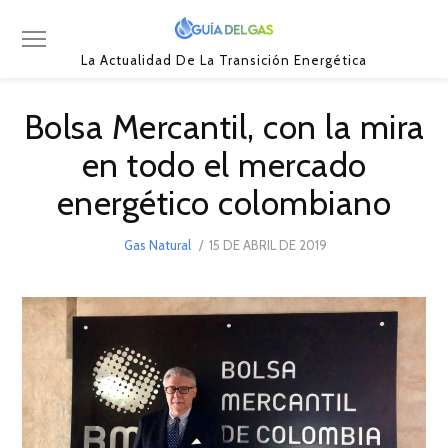
La Actualidad De La Transición Energética
Bolsa Mercantil, con la mira
en todo el mercado
energético colombiano
POSTED
Gas Natural
15 DE ABRIL DE 2019
15
ON
DE
ABRIL
DE
2019