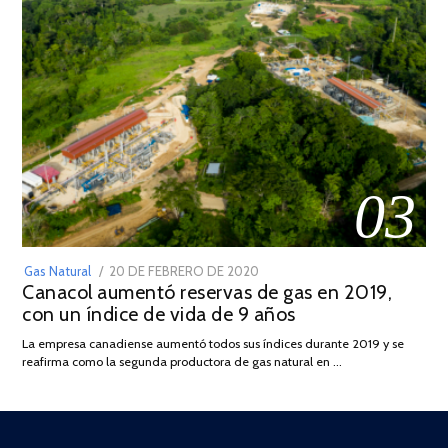
03
POSTED
Gas Natural
20 DE FEBRERO DE 2020
10
Canacol aumentó reservas de gas en 2019,
ON
DE
con un índice de vida de 9 años
JULIO
DE
La empresa canadiense aumentó todos sus índices durante 2019 y se
2025
reafirma como la segunda productora de gas natural en …