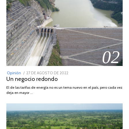
02
POSTED
Opinión
27 DE AGOSTO DE 2022
30
Un negocio redondo
ON
DE
AGOSTO
El de las tarifas de energía no es un tema nuevo en el país, pero cada vez
DE
deja en mayor …
2022