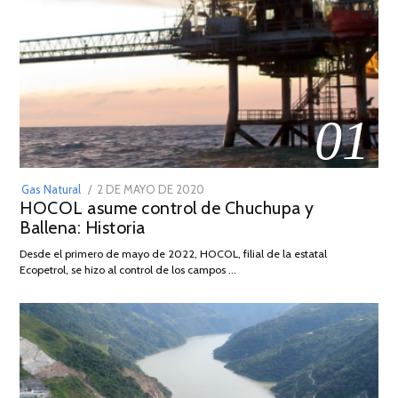
01
POSTED
Gas Natural
2 DE MAYO DE 2020
16
HOCOL asume control de Chuchupa y
ON
DE
Ballena: Historia
FEBRERO
DE
Desde el primero de mayo de 2022, HOCOL, filial de la estatal
2026
Ecopetrol, se hizo al control de los campos …