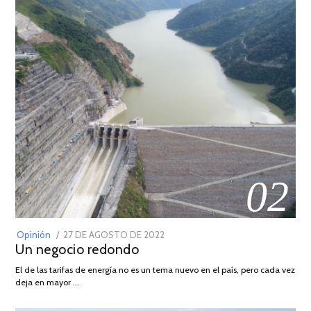
02
POSTED
Opinión
27 DE AGOSTO DE 2022
30
Un negocio redondo
ON
DE
AGOSTO
El de las tarifas de energía no es un tema nuevo en el país, pero cada vez
DE
deja en mayor …
2022