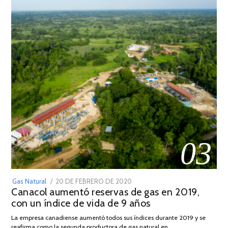
03
POSTED
Gas Natural
20 DE FEBRERO DE 2020
10
Canacol aumentó reservas de gas en 2019,
ON
DE
con un índice de vida de 9 años
JULIO
DE
La empresa canadiense aumentó todos sus índices durante 2019 y se
2025
reafirma como la segunda productora de gas natural en …