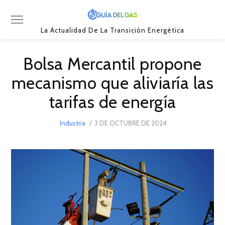
La Actualidad De La Transición Energética
Bolsa Mercantil propone
mecanismo que aliviaría las
tarifas de energía
POSTED
Industria
3 DE OCTUBRE DE 2024
4
ON
DE
OCTUBRE
DE
2024