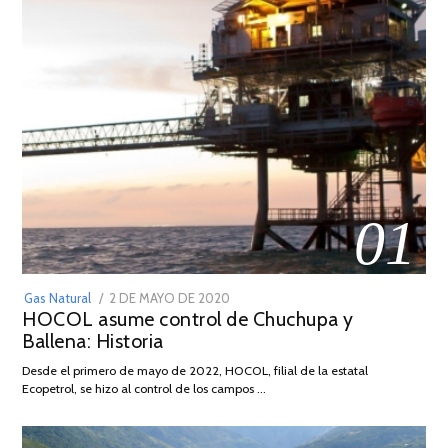
01
POSTED
Gas Natural
2 DE MAYO DE 2020
16
HOCOL asume control de Chuchupa y
ON
DE
Ballena: Historia
FEBRERO
DE
Desde el primero de mayo de 2022, HOCOL, filial de la estatal
2026
Ecopetrol, se hizo al control de los campos …