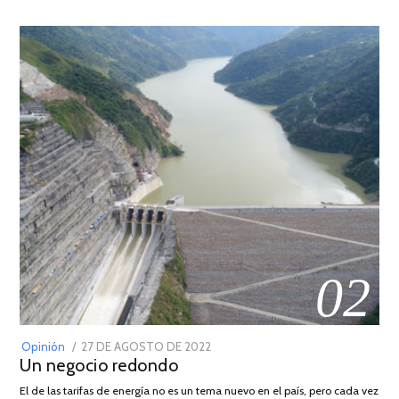
02
POSTED
Opinión
27 DE AGOSTO DE 2022
30
Un negocio redondo
ON
DE
AGOSTO
El de las tarifas de energía no es un tema nuevo en el país, pero cada vez