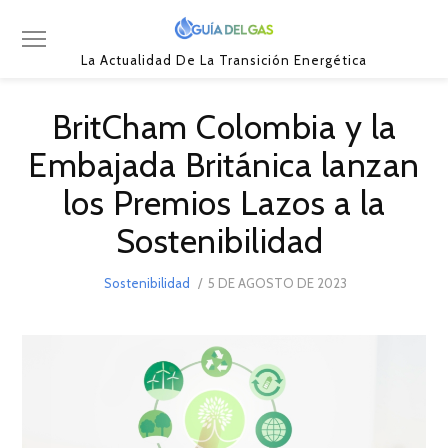
La Actualidad De La Transición Energética
BritCham Colombia y la
Embajada Británica lanzan
los Premios Lazos a la
Sostenibilidad
POSTED
Sostenibilidad
5 DE AGOSTO DE 2023
31
ON
DE
AGOSTO
DE
2023