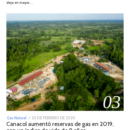
DE
deja en mayor …
2022
03
POSTED
Gas Natural
20 DE FEBRERO DE 2020
10
Canacol aumentó reservas de gas en 2019,
ON
DE
JULIO