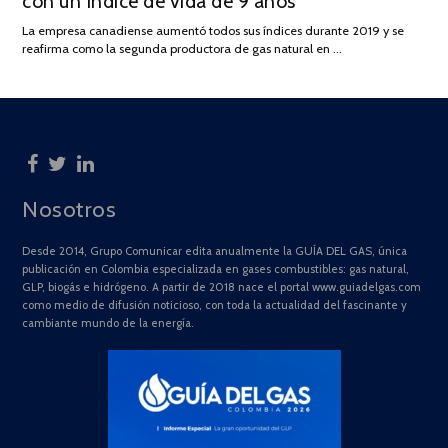
con un índice de vida de 9 años
DE
La empresa canadiense aumentó todos sus índices durante 2019 y se
2025
reafirma como la segunda productora de gas natural en …
Nosotros
Desde 2014, Grupo Comunicar edita anualmente la GUÍA DEL GAS, única
publicación en Colombia especializada en gases combustibles: gas natural,
GLP, biogás e hidrógeno. A partir de 2018 nace el portal www.guiadelgas.com
como medio de difusión noticioso, con toda la actualidad del fascinante y
cambiante mundo de la energía.