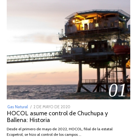
01
POSTED
Gas Natural
2 DE MAYO DE 2020
16
HOCOL asume control de Chuchupa y
ON
DE
Ballena: Historia
FEBRERO
DE
Desde el primero de mayo de 2022, HOCOL, filial de la estatal
2026
Ecopetrol, se hizo al control de los campos …