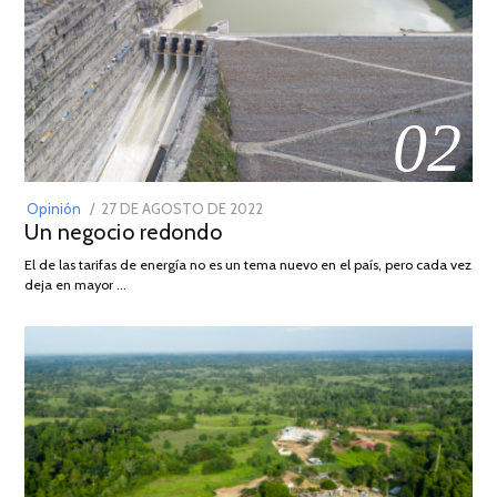
02
POSTED
Opinión
27 DE AGOSTO DE 2022
30
Un negocio redondo
ON
DE
AGOSTO
El de las tarifas de energía no es un tema nuevo en el país, pero cada vez
DE
deja en mayor …
2022