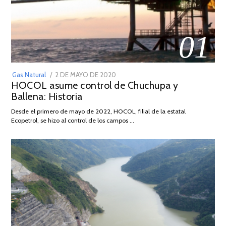
01
POSTED
Gas Natural
2 DE MAYO DE 2020
16
HOCOL asume control de Chuchupa y
ON
DE
Ballena: Historia
FEBRERO
DE
Desde el primero de mayo de 2022, HOCOL, filial de la estatal
2026
Ecopetrol, se hizo al control de los campos …