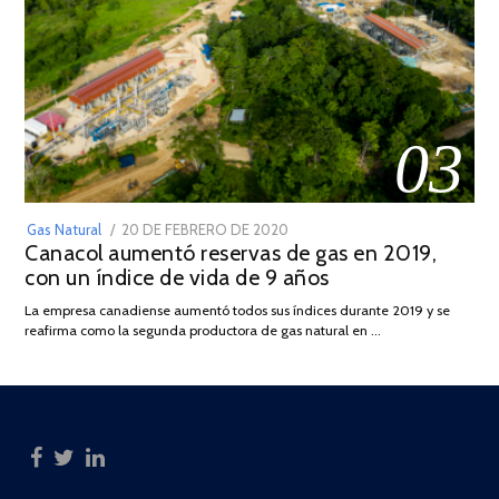
03
POSTED
Gas Natural
20 DE FEBRERO DE 2020
10
Canacol aumentó reservas de gas en 2019,
ON
DE
con un índice de vida de 9 años
JULIO
DE
La empresa canadiense aumentó todos sus índices durante 2019 y se
2025
reafirma como la segunda productora de gas natural en …