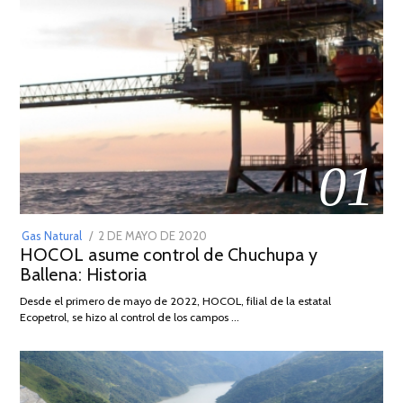
01
POSTED
Gas Natural
2 DE MAYO DE 2020
16
HOCOL asume control de Chuchupa y
ON
DE
Ballena: Historia
FEBRERO
DE
Desde el primero de mayo de 2022, HOCOL, filial de la estatal
2026
Ecopetrol, se hizo al control de los campos …