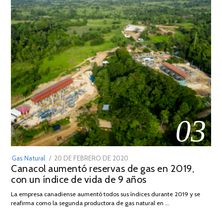
03
POSTED
Gas Natural
20 DE FEBRERO DE 2020
10
Canacol aumentó reservas de gas en 2019,
ON
DE
con un índice de vida de 9 años
JULIO
DE
La empresa canadiense aumentó todos sus índices durante 2019 y se
2025
reafirma como la segunda productora de gas natural en …