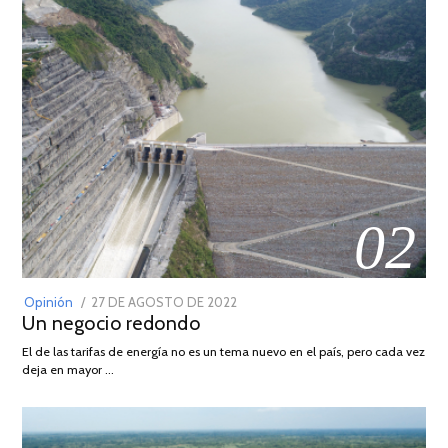
02
POSTED
Opinión
27 DE AGOSTO DE 2022
30
Un negocio redondo
ON
DE
AGOSTO
El de las tarifas de energía no es un tema nuevo en el país, pero cada vez
DE
deja en mayor …
2022