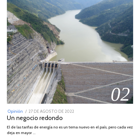
02
POSTED
Opinión
27 DE AGOSTO DE 2022
30
Un negocio redondo
ON
DE
AGOSTO
El de las tarifas de energía no es un tema nuevo en el país, pero cada vez
DE
deja en mayor …
2022