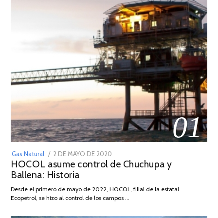
01
POSTED
Gas Natural
2 DE MAYO DE 2020
16
HOCOL asume control de Chuchupa y
ON
DE
Ballena: Historia
FEBRERO
DE
Desde el primero de mayo de 2022, HOCOL, filial de la estatal
2026
Ecopetrol, se hizo al control de los campos …