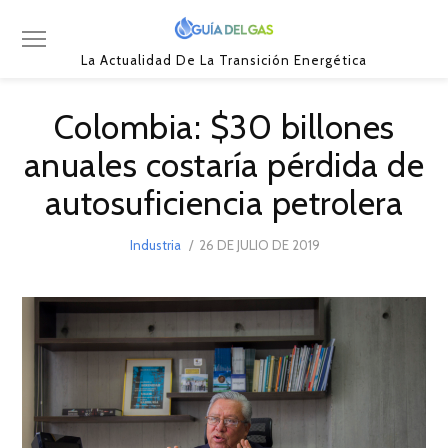
La Actualidad De La Transición Energética
Colombia: $30 billones
anuales costaría pérdida de
autosuficiencia petrolera
POSTED
Industria
26 DE JULIO DE 2019
15
ON
DE
ENERO
DE
2023