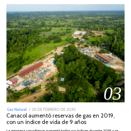
03
POSTED
Gas Natural
20 DE FEBRERO DE 2020
10
Canacol aumentó reservas de gas en 2019,
ON
DE
con un índice de vida de 9 años
JULIO
DE
La empresa canadiense aumentó todos sus índices durante 2019 y se