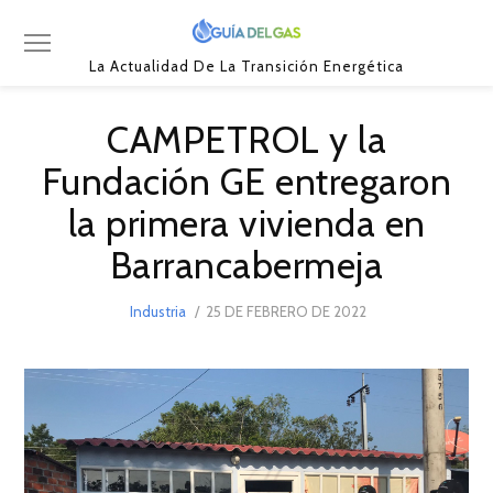
La Actualidad De La Transición Energética
CAMPETROL y la
Fundación GE entregaron
la primera vivienda en
Barrancabermeja
POSTED
Industria
25 DE FEBRERO DE 2022
25
ON
DE
FEBRERO
DE
2022