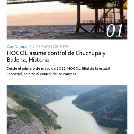
01
POSTED
Gas Natural
2 DE MAYO DE 2020
16
HOCOL asume control de Chuchupa y
ON
DE
Ballena: Historia
FEBRERO
DE
Desde el primero de mayo de 2022, HOCOL, filial de la estatal
2026
Ecopetrol, se hizo al control de los campos …