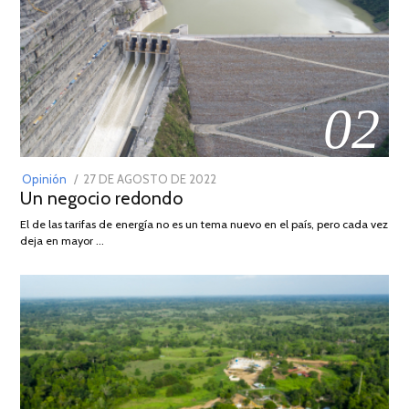
02
POSTED
Opinión
27 DE AGOSTO DE 2022
30
Un negocio redondo
ON
DE
AGOSTO
El de las tarifas de energía no es un tema nuevo en el país, pero cada vez
DE
deja en mayor …
2022