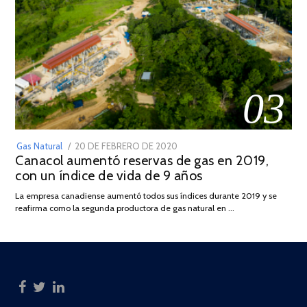
03
POSTED
Gas Natural
20 DE FEBRERO DE 2020
10
Canacol aumentó reservas de gas en 2019,
ON
DE
con un índice de vida de 9 años
JULIO
DE
La empresa canadiense aumentó todos sus índices durante 2019 y se
2025
reafirma como la segunda productora de gas natural en …