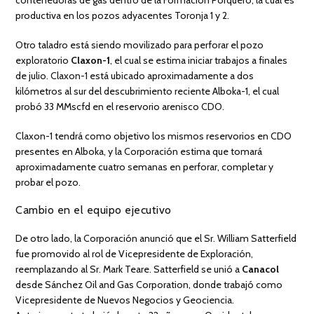
contenedoras de gas dentro de la Formación Porquero, la cual es
productiva en los pozos adyacentes Toronja 1 y 2.
Otro taladro está siendo movilizado para perforar el pozo
exploratorio
Claxon-1
, el cual se estima iniciar trabajos a finales
de julio. Claxon-1 está ubicado aproximadamente a dos
kilómetros al sur del descubrimiento reciente Alboka-1, el cual
probó 33 MMscfd en el reservorio arenisco CDO.
Claxon-1 tendrá como objetivo los mismos reservorios en CDO
presentes en Alboka, y la Corporación estima que tomará
aproximadamente cuatro semanas en perforar, completar y
probar el pozo.
Cambio en el equipo ejecutivo
De otro lado, la Corporación anunció que el Sr. William Satterfield
fue promovido al rol de Vicepresidente de Exploración,
reemplazando al Sr. Mark Teare. Satterfield se unió a
Canacol
desde Sánchez Oil and Gas Corporation, donde trabajó como
Vicepresidente de Nuevos Negocios y Geociencia.