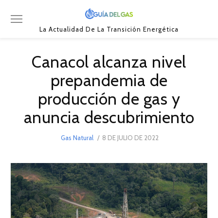
La Actualidad De La Transición Energética
Canacol alcanza nivel
prepandemia de
producción de gas y
anuncia descubrimiento
POSTED
Gas Natural
8 DE JULIO DE 2022
8
ON
DE
JULIO
DE
2022