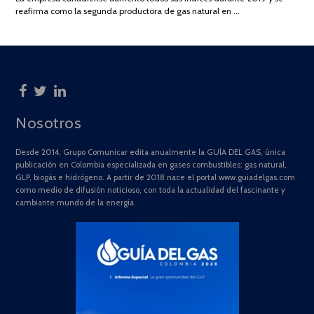
2025
reafirma como la segunda productora de gas natural en …
Nosotros
Desde 2014, Grupo Comunicar edita anualmente la GUÍA DEL GAS, única
publicación en Colombia especializada en gases combustibles: gas natural,
GLP, biogás e hidrógeno. A partir de 2018 nace el portal www.guiadelgas.com
como medio de difusión noticioso, con toda la actualidad del fascinante y
cambiante mundo de la energía.