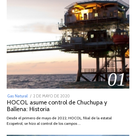
01
POSTED
Gas Natural
2 DE MAYO DE 2020
16
HOCOL asume control de Chuchupa y
ON
DE
Ballena: Historia
FEBRERO
DE
Desde el primero de mayo de 2022, HOCOL, filial de la estatal
2026
Ecopetrol, se hizo al control de los campos …