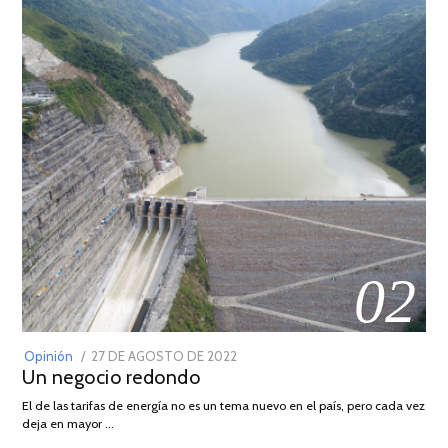
02
POSTED
Opinión
27 DE AGOSTO DE 2022
30
Un negocio redondo
ON
DE
AGOSTO
El de las tarifas de energía no es un tema nuevo en el país, pero cada vez
DE
deja en mayor …
2022