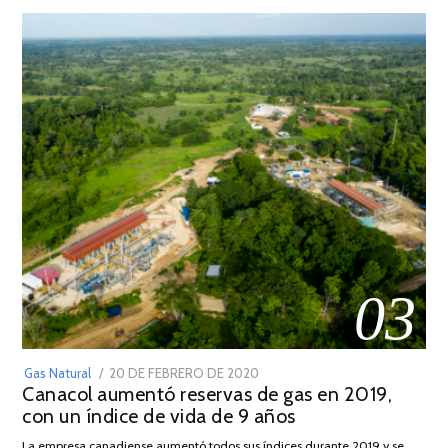
03
POSTED
Gas Natural
20 DE FEBRERO DE 2020
10
Canacol aumentó reservas de gas en 2019,
ON
DE
con un índice de vida de 9 años
JULIO
DE
La empresa canadiense aumentó todos sus índices durante 2019 y se