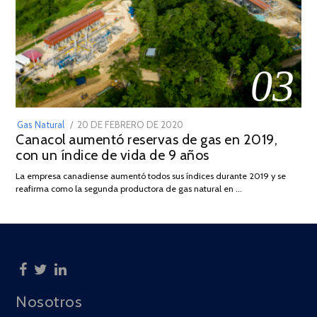
03
POSTED
Gas Natural
20 DE FEBRERO DE 2020
10
Canacol aumentó reservas de gas en 2019,
ON
DE
con un índice de vida de 9 años
JULIO
DE
La empresa canadiense aumentó todos sus índices durante 2019 y se
2025
reafirma como la segunda productora de gas natural en …
Nosotros