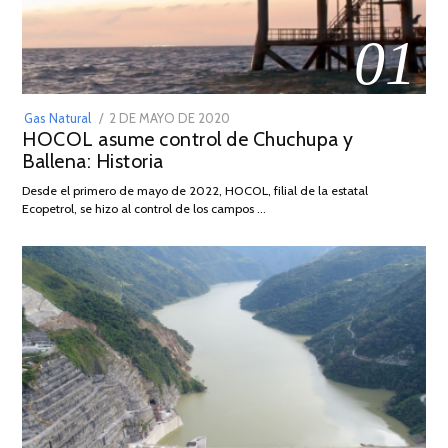
01
POSTED
Gas Natural
2 DE MAYO DE 2020
16
HOCOL asume control de Chuchupa y
ON
DE
Ballena: Historia
FEBRERO
DE
Desde el primero de mayo de 2022, HOCOL, filial de la estatal
2026
Ecopetrol, se hizo al control de los campos …