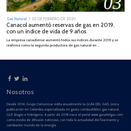
03
POSTED
Gas Natural
20 DE FEBRERO DE 2020
10
Canacol aumentó reservas de gas en 2019,
ON
DE
con un índice de vida de 9 años
JULIO
DE
La empresa canadiense aumentó todos sus índices durante 2019 y se
2025
reafirma como la segunda productora de gas natural en …
Nosotros
Desde 2014, Grupo Comunicar edita anualmente la GUÍA DEL GAS, única
publicación en Colombia especializada en gases combustibles: gas natural,
GLP, biogás e hidrógeno. A partir de 2018 nace el portal www.guiadelgas.com
como medio de difusión noticioso, con toda la actualidad del fascinante y
cambiante mundo de la energía.