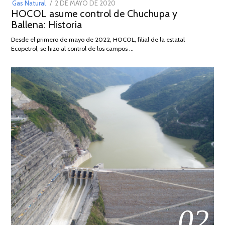
POSTED
Gas Natural
2 DE MAYO DE 2020
16
HOCOL asume control de Chuchupa y
ON
DE
Ballena: Historia
FEBRERO
DE
Desde el primero de mayo de 2022, HOCOL, filial de la estatal
2026
Ecopetrol, se hizo al control de los campos …
02