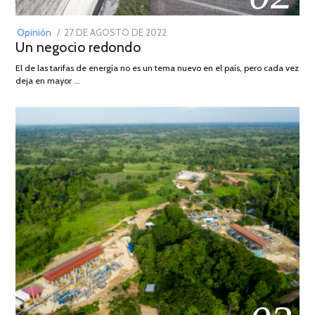
POSTED
Opinión
27 DE AGOSTO DE 2022
30
Un negocio redondo
ON
DE
AGOSTO
El de las tarifas de energía no es un tema nuevo en el país, pero cada vez
DE
deja en mayor …
2022