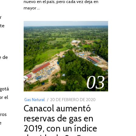
nuevo en el país, pero cada vez deja en
2022
mayor …
r
nte
e de
03
ogotá
r el
POSTED
Gas Natural
20 DE FEBRERO DE 2020
10
Canacol aumentó
ON
DE
JULIO
tros
reservas de gas en
DE
e
2019, con un índice
2025