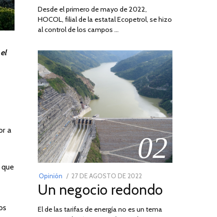
Desde el primero de mayo de 2022,
HOCOL, filial de la estatal Ecopetrol, se hizo
al control de los campos …
el
or a
02
z que
POSTED
Opinión
27 DE AGOSTO DE 2022
30
Un negocio redondo
ON
DE
AGOSTO
os
El de las tarifas de energía no es un tema
DE