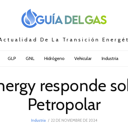
Actualidad De La Transición Energé
GLP
GNL
Hidrógeno
Vehicular
Industria
nergy responde sob
Petropolar
POSTED
Industria
22 DE NOVIEMBRE DE 2024
22
ON
DE