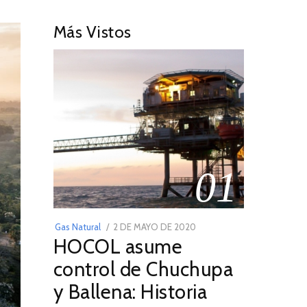
Más Vistos
01
POSTED
Gas Natural
2 DE MAYO DE 2020
16
HOCOL asume
ON
DE
FEBRERO
control de Chuchupa
DE
y Ballena: Historia
2026