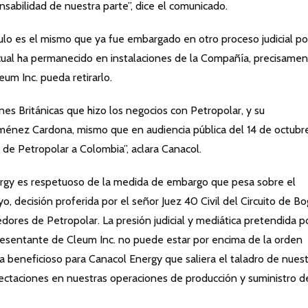
abilidad de nuestra parte”, dice el comunicado.
ículo es el mismo que ya fue embargado en otro proceso judicial po
 cual ha permanecido en instalaciones de la Compañía, precisame
eum Inc. pueda retirarlo.
nes Británicas que hizo los negocios con Petropolar, y su
iménez Cardona, mismo que en audiencia pública del 14 de octubr
a de Petropolar a Colombia”, aclara Canacol.
ergy es respetuoso de la medida de embargo que pesa sobre el
, decisión proferida por el señor Juez 40 Civil del Circuito de B
ores de Petropolar. La presión judicial y mediática pretendida po
resentante de Cleum Inc. no puede estar por encima de la orden
ría beneficioso para Canacol Energy que saliera el taladro de nues
fectaciones en nuestras operaciones de producción y suministro d