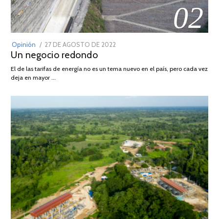
02
POSTED
Opinión
27 DE AGOSTO DE 2022
30
Un negocio redondo
ON
DE
AGOSTO
El de las tarifas de energía no es un tema nuevo en el país, pero cada vez
DE
deja en mayor …
2022