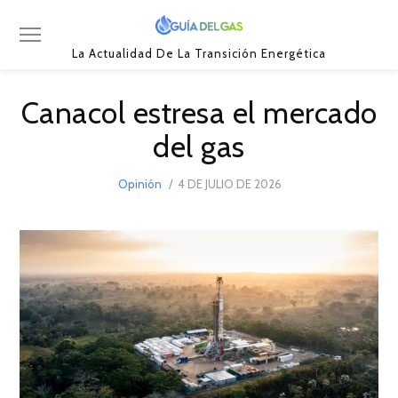
La Actualidad De La Transición Energética
Canacol estresa el mercado
del gas
POSTED
Opinión
4 DE JULIO DE 2026
4
ON
DE
JULIO
DE
2026