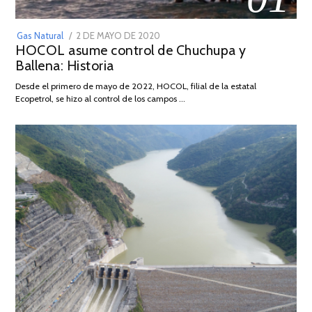
POSTED
Gas Natural
2 DE MAYO DE 2020
16
HOCOL asume control de Chuchupa y
ON
DE
Ballena: Historia
FEBRERO
DE
Desde el primero de mayo de 2022, HOCOL, filial de la estatal
2026
Ecopetrol, se hizo al control de los campos …