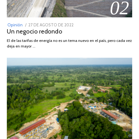
02
POSTED
Opinión
27 DE AGOSTO DE 2022
30
Un negocio redondo
ON
DE
AGOSTO
El de las tarifas de energía no es un tema nuevo en el país, pero cada vez
DE
deja en mayor …
2022