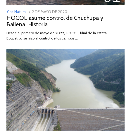
POSTED
Gas Natural
2 DE MAYO DE 2020
16
HOCOL asume control de Chuchupa y
ON
DE
Ballena: Historia
FEBRERO
DE
Desde el primero de mayo de 2022, HOCOL, filial de la estatal
2026
Ecopetrol, se hizo al control de los campos …