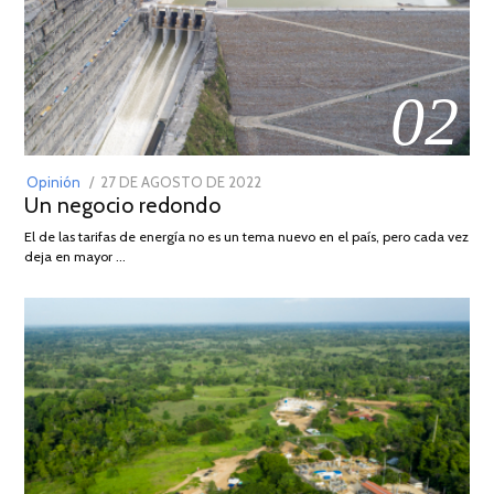
02
POSTED
Opinión
27 DE AGOSTO DE 2022
30
Un negocio redondo
ON
DE
AGOSTO
El de las tarifas de energía no es un tema nuevo en el país, pero cada vez
DE
deja en mayor …
2022