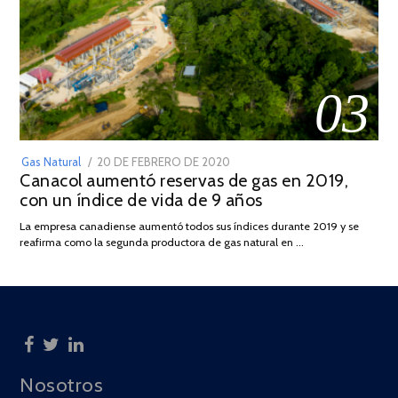
03
POSTED
Gas Natural
20 DE FEBRERO DE 2020
10
Canacol aumentó reservas de gas en 2019,
ON
DE
con un índice de vida de 9 años
JULIO
DE
La empresa canadiense aumentó todos sus índices durante 2019 y se
2025
reafirma como la segunda productora de gas natural en …
Nosotros