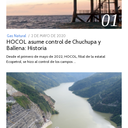
01
POSTED
Gas Natural
2 DE MAYO DE 2020
16
HOCOL asume control de Chuchupa y
ON
DE
Ballena: Historia
FEBRERO
DE
Desde el primero de mayo de 2022, HOCOL, filial de la estatal
2026
Ecopetrol, se hizo al control de los campos …