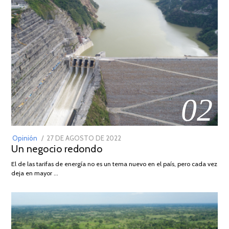
02
POSTED
Opinión
27 DE AGOSTO DE 2022
30
Un negocio redondo
ON
DE
AGOSTO
El de las tarifas de energía no es un tema nuevo en el país, pero cada vez
DE
deja en mayor …
2022