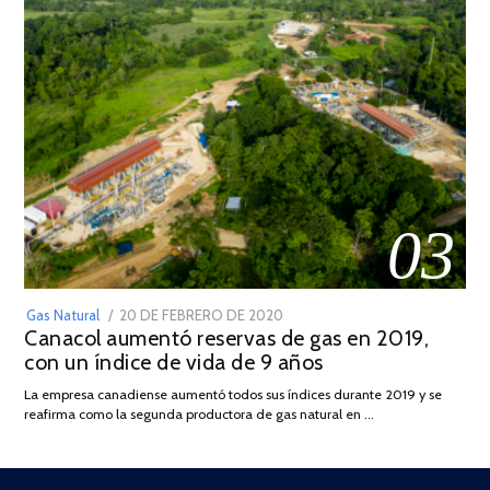
03
POSTED
Gas Natural
20 DE FEBRERO DE 2020
10
Canacol aumentó reservas de gas en 2019,
ON
DE
con un índice de vida de 9 años
JULIO
DE
La empresa canadiense aumentó todos sus índices durante 2019 y se
2025
reafirma como la segunda productora de gas natural en …