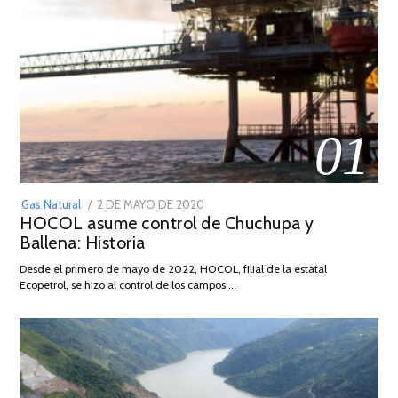
01
POSTED
Gas Natural
2 DE MAYO DE 2020
16
HOCOL asume control de Chuchupa y
ON
DE
Ballena: Historia
FEBRERO
DE
Desde el primero de mayo de 2022, HOCOL, filial de la estatal
2026
Ecopetrol, se hizo al control de los campos …