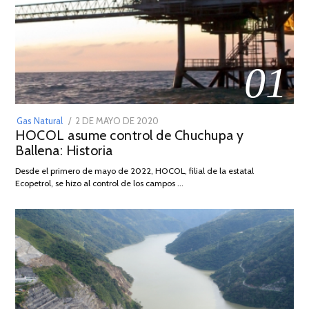
01
POSTED
Gas Natural
2 DE MAYO DE 2020
16
HOCOL asume control de Chuchupa y
ON
DE
Ballena: Historia
FEBRERO
DE
Desde el primero de mayo de 2022, HOCOL, filial de la estatal
2026
Ecopetrol, se hizo al control de los campos …