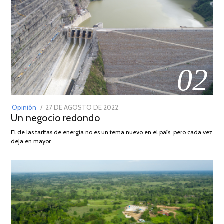
02
POSTED
Opinión
27 DE AGOSTO DE 2022
30
Un negocio redondo
ON
DE
AGOSTO
El de las tarifas de energía no es un tema nuevo en el país, pero cada vez
DE
deja en mayor …
2022