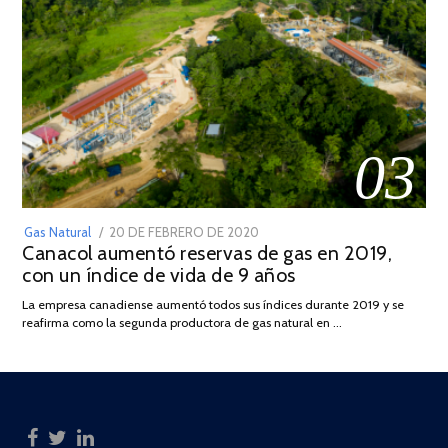
03
POSTED
Gas Natural
20 DE FEBRERO DE 2020
10
Canacol aumentó reservas de gas en 2019,
ON
DE
con un índice de vida de 9 años
JULIO
DE
La empresa canadiense aumentó todos sus índices durante 2019 y se
2025
reafirma como la segunda productora de gas natural en …