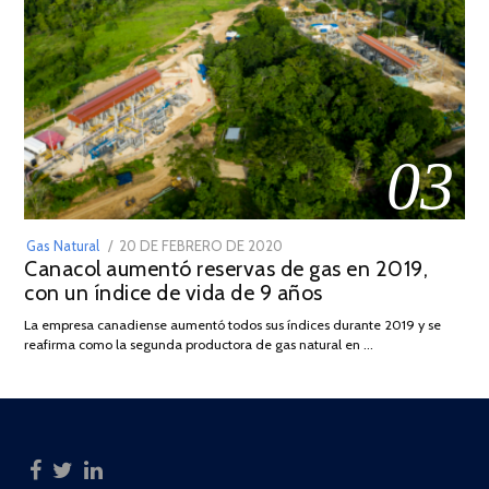
03
POSTED
Gas Natural
20 DE FEBRERO DE 2020
10
Canacol aumentó reservas de gas en 2019,
ON
DE
con un índice de vida de 9 años
JULIO
DE
La empresa canadiense aumentó todos sus índices durante 2019 y se
2025
reafirma como la segunda productora de gas natural en …