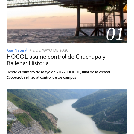
01
POSTED
Gas Natural
2 DE MAYO DE 2020
16
HOCOL asume control de Chuchupa y
ON
DE
Ballena: Historia
FEBRERO
DE
Desde el primero de mayo de 2022, HOCOL, filial de la estatal
2026
Ecopetrol, se hizo al control de los campos …