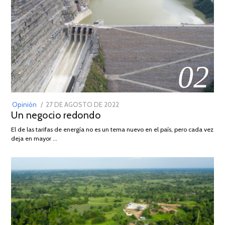
02
POSTED
Opinión
27 DE AGOSTO DE 2022
30
Un negocio redondo
ON
DE
AGOSTO
El de las tarifas de energía no es un tema nuevo en el país, pero cada vez
DE
deja en mayor …
2022