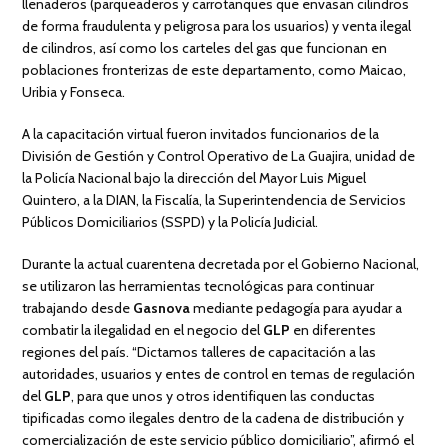
llenaderos (parqueaderos y carrotanques que envasan cilindros
de forma fraudulenta y peligrosa para los usuarios) y venta ilegal
de cilindros, así como los carteles del gas que funcionan en
poblaciones fronterizas de este departamento, como Maicao,
Uribia y Fonseca.
A la capacitación virtual fueron invitados funcionarios de la
División de Gestión y Control Operativo de La Guajira, unidad de
la Policía Nacional bajo la dirección del Mayor Luis Miguel
Quintero, a la DIAN, la Fiscalía, la Superintendencia de Servicios
Públicos Domiciliarios (SSPD) y la Policía Judicial.
Durante la actual cuarentena decretada por el Gobierno Nacional,
se utilizaron las herramientas tecnológicas para continuar
trabajando desde
Gasnova
mediante pedagogía para ayudar a
combatir la ilegalidad en el negocio del
GLP
en diferentes
regiones del país. “Dictamos talleres de capacitación a las
autoridades, usuarios y entes de control en temas de regulación
del
GLP
, para que unos y otros identifiquen las conductas
tipificadas como ilegales dentro de la cadena de distribución y
comercialización de este servicio público domiciliario”, afirmó el