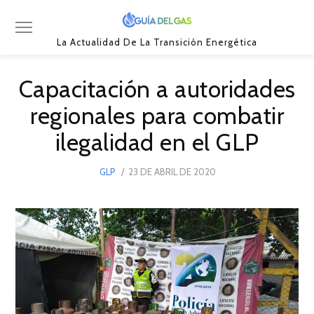
La Actualidad De La Transición Energética
Capacitación a autoridades
regionales para combatir
ilegalidad en el GLP
POSTED
GLP
23 DE ABRIL DE 2020
27
ON
DE
ABRIL
DE
2020