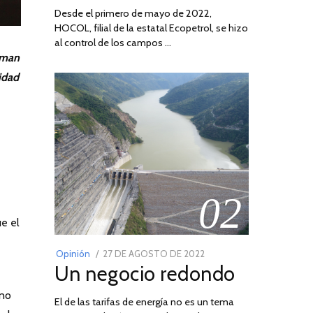
Desde el primero de mayo de 2022,
HOCOL, filial de la estatal Ecopetrol, se hizo
al control de los campos …
oman
idad
02
ue el
POSTED
Opinión
27 DE AGOSTO DE 2022
30
Un negocio redondo
ON
DE
AGOSTO
ino
El de las tarifas de energía no es un tema
DE