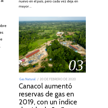
 al
nuevo en el país, pero cada vez deja en
2022
mayor …
obre
tes
de
,
03
POSTED
Gas Natural
20 DE FEBRERO DE 2020
10
Canacol aumentó
ON
DE
JULIO
reservas de gas en
DE
2019, con un índice
2025