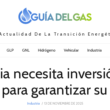
Actualidad De La Transición Energé
GLP
GNL
Hidrógeno
Vehicular
Industria
a necesita inversi
 para garantizar su
POSTED
Industria
13 DE NOVIEMBRE DE 2025
13
ON
DE