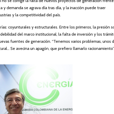
si no se corrige la falta de nuevos proyectos de generación frente
ta y demanda se agrava día tras día, y la inacción puede traer
strias y la competitividad del país.
as: coyunturales y estructurales. Entre los primeros, la presión s
debilidad del marco institucional, la falta de inversión y los trámi
nuevas fuentes de generación. “Tenemos varios problemas, unos 
tural… Se avecina un apagón, que prefiero llamarlo racionamiento”