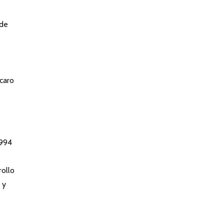
 de
 caro
1994
rollo
 y