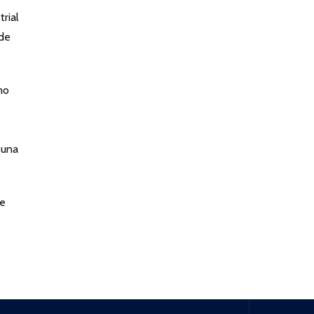
rial
ede
mo
 una
de