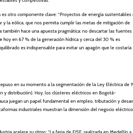
estables y competitivas.
ica es otro componente clave: “Proyectos de energía sustentables
 y la eólica, que nos permita cumplir las metas de mitigación de
za también hace una apuesta pragmática: no descartar las fuentes
e hoy en 67 % de la generación hídrica y cerca del 30 % es
quilibrado es indispensable para evitar un apagón que le costaría
brepuso en su momento a la segmentación de la Ley Eléctrica de 
n y distribución). Hoy, los clústeres eléctricos en Bogotá-
auca juegan un papel fundamental en empleo, tributación y desar
taformas industriales muestran la dimensión del negocio eléctrico
ustria acelere su ritmo: “La feria de FISE, realizada en Medellín a