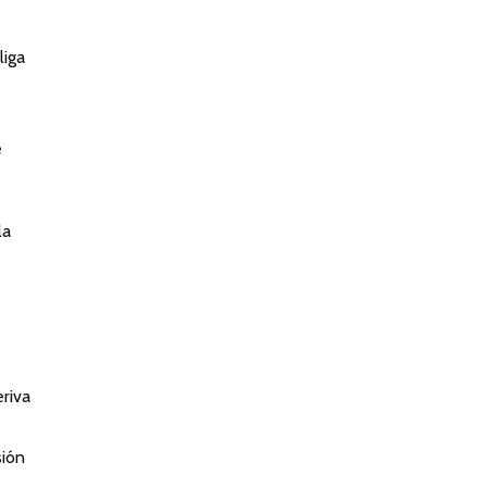
liga
e
la
eriva
sión