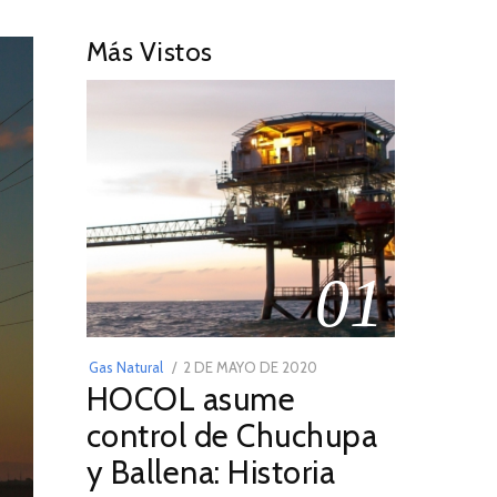
Más Vistos
01
POSTED
Gas Natural
2 DE MAYO DE 2020
16
HOCOL asume
ON
DE
FEBRERO
control de Chuchupa
DE
y Ballena: Historia
2026