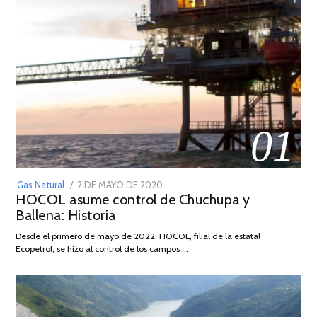
01
POSTED
Gas Natural
2 DE MAYO DE 2020
16
HOCOL asume control de Chuchupa y
ON
DE
Ballena: Historia
FEBRERO
DE
Desde el primero de mayo de 2022, HOCOL, filial de la estatal
2026
Ecopetrol, se hizo al control de los campos …