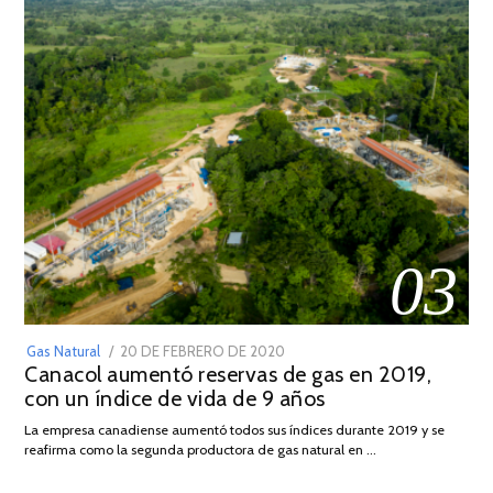
03
POSTED
Gas Natural
20 DE FEBRERO DE 2020
10
Canacol aumentó reservas de gas en 2019,
ON
DE
con un índice de vida de 9 años
JULIO
DE
La empresa canadiense aumentó todos sus índices durante 2019 y se
2025
reafirma como la segunda productora de gas natural en …