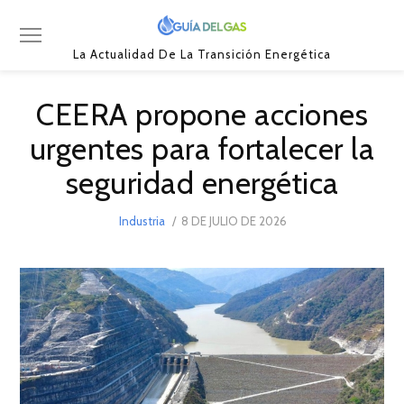
La Actualidad De La Transición Energética
CEERA propone acciones
urgentes para fortalecer la
seguridad energética
POSTED
Industria
8 DE JULIO DE 2026
8
ON
DE
JULIO
DE
2026