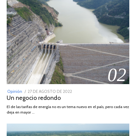
02
POSTED
Opinión
27 DE AGOSTO DE 2022
30
Un negocio redondo
ON
DE
AGOSTO
El de las tarifas de energía no es un tema nuevo en el país, pero cada vez
DE
deja en mayor …
2022