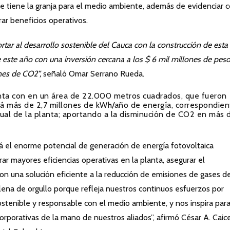
que tiene la granja para el medio ambiente, además de evidenciar
ar beneficios operativos.
ar al desarrollo sostenible del Cauca con la construcción de esta
 de este año con una inversión cercana a los $ 6 mil millones de pes
nes de CO2”,
señaló Omar Serrano Rueda.
enta con en un área de 22.000 metros cuadrados, que fueron
rá más de 2,7 millones de kWh/año de energía, correspondien
al de la planta; aportando a la disminución de CO2 en más 
rá el enorme potencial de generación de energía fotovoltaica
r mayores eficiencias operativas en la planta, asegurar el
con una solución eficiente a la reducción de emisiones de gases d
lena de orgullo porque refleja nuestros continuos esfuerzos por
stenible y responsable con el medio ambiente, y nos inspira par
corporativas de la mano de nuestros aliados”, afirmó César A. Caic