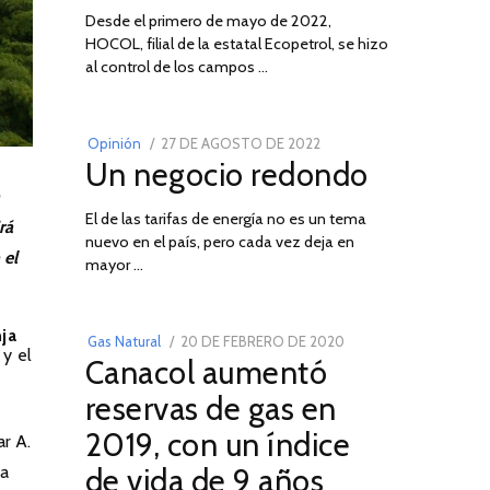
Desde el primero de mayo de 2022,
HOCOL, filial de la estatal Ecopetrol, se hizo
02
al control de los campos …
POSTED
Opinión
27 DE AGOSTO DE 2022
30
Un negocio redondo
ON
DE
AGOSTO
El de las tarifas de energía no es un tema
DE
rá
nuevo en el país, pero cada vez deja en
2022
03
 el
mayor …
ja
POSTED
Gas Natural
20 DE FEBRERO DE 2020
10
y el
Canacol aumentó
ON
DE
JULIO
reservas de gas en
DE
2019, con un índice
r A.
2025
de vida de 9 años
la