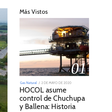
Más Vistos
01
POSTED
Gas Natural
2 DE MAYO DE 2020
16
HOCOL asume
ON
DE
FEBRERO
control de Chuchupa
DE
y Ballena: Historia
2026