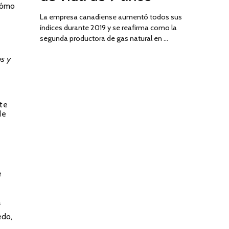
 cómo
La empresa canadiense aumentó todos sus
índices durante 2019 y se reafirma como la
segunda productora de gas natural en …
os y
te
de
e
a
edo,