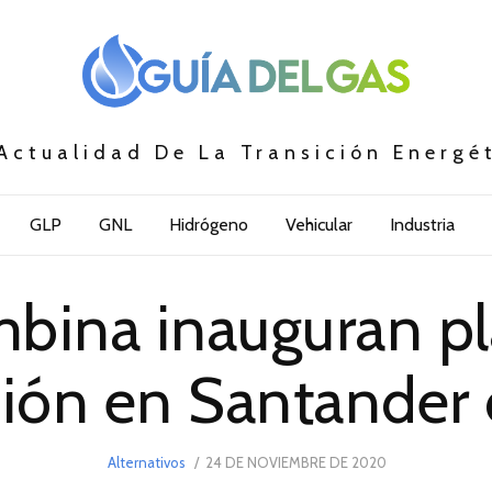
Actualidad De La Transición Energé
GLP
GNL
Hidrógeno
Vehicular
Industria
bina inauguran pla
ión en Santander 
POSTED
Alternativos
24 DE NOVIEMBRE DE 2020
24
ON
DE