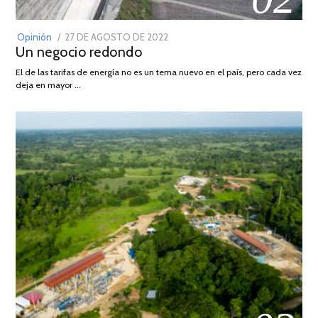
POSTED
Opinión
27 DE AGOSTO DE 2022
30
Un negocio redondo
ON
DE
AGOSTO
El de las tarifas de energía no es un tema nuevo en el país, pero cada vez
DE
deja en mayor …
2022