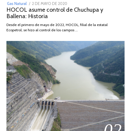
POSTED
Gas Natural
2 DE MAYO DE 2020
16
HOCOL asume control de Chuchupa y
ON
DE
Ballena: Historia
FEBRERO
DE
Desde el primero de mayo de 2022, HOCOL, filial de la estatal
2026
Ecopetrol, se hizo al control de los campos …
02