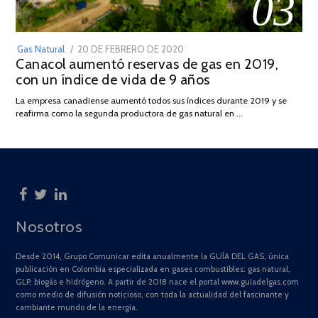
03
POSTED
Gas Natural
20 DE FEBRERO DE 2020
10
Canacol aumentó reservas de gas en 2019,
ON
DE
con un índice de vida de 9 años
JULIO
DE
La empresa canadiense aumentó todos sus índices durante 2019 y se
2025
reafirma como la segunda productora de gas natural en …
Nosotros
Desde 2014, Grupo Comunicar edita anualmente la GUÍA DEL GAS, única
publicación en Colombia especializada en gases combustibles: gas natural,
GLP, biogás e hidrógeno. A partir de 2018 nace el portal www.guiadelgas.com
como medio de difusión noticioso, con toda la actualidad del fascinante y
cambiante mundo de la energía.