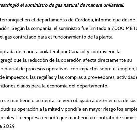
estringió el suministro de gas natural de manera unilateral.
 ferroníquel en el departamento de Córdoba, informó que desde 
ación. Según la compañía, el suministro fue limitado a 7.000 MBTU
l gas contratado para el funcionamiento de la planta.
optada de manera unilateral por Canacol y contraviene las
Agregó que la reducción de la operación afecta directamente su
ón parcial de procesos operativos, con impactos sobre el empleo, 
 de impuestos, las regalías y las compras a proveedores, actividad
llones diarios para la economía del departamento.
ción se mantiene o aumenta, se verá obligada a detener una de sus
reducir su operación a la mitad y pondría en mayor riesgo los empl
as locales. La empresa recordó que mantiene un contrato de sumini
ta 2029.