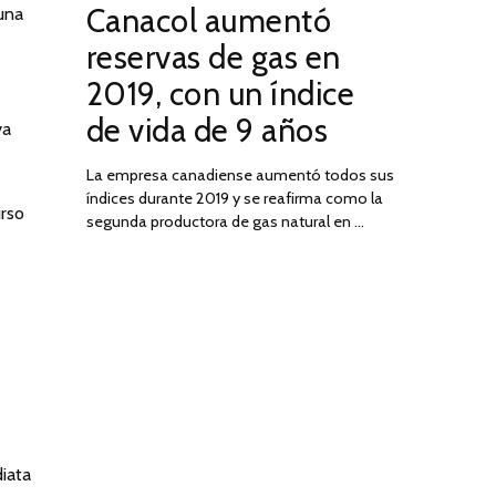
Canacol aumentó
una
ON
DE
JULIO
reservas de gas en
DE
2019, con un índice
2025
de vida de 9 años
ya
La empresa canadiense aumentó todos sus
índices durante 2019 y se reafirma como la
urso
segunda productora de gas natural en …
iata