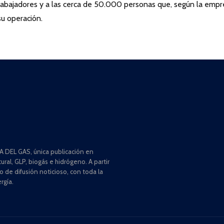
rabajadores y a las cerca de 50.000 personas que, según la empr
u operación.
 DEL GAS, única publicación en
ral, GLP, biogás e hidrógeno. A partir
de difusión noticioso, con toda la
rgía.