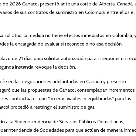
 de 2026 Canacol presentó ante una corte de Alberta, Canadá, 
varios de sus contratos de suministro en Colombia, entre ellos el
a solicitud, la medida no tiene efectos inmediatos en Colombia, 
des la encargada de evaluar si reconoce o no esa decisión.
azo de 21 días para solicitar autorización para interponer un rec
egunda instancia revoque la decisión.
a fe en las negociaciones adelantadas en Canadá y presentó
aseguró que las propuestas de Canacol contemplaban incrementos
ones contractuales que “no eran viables ni equilibradas” para las
col procedió a restringir el suministro de gas.
o a la Superintendencia de Servicios Públicos Domiciliarios,
a Superintendencia de Sociedades para que actúen de manera inmed