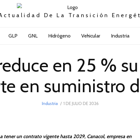
Actualidad De La Transición Energé
GLP
GNL
Hidrógeno
Vehicular
Industria
reduce en 25 % su
rte en suministro d
POSTED
Industria
1 DE JULIO DE 2026
1
ON
DE
JULIO
DE
2026
a tener un contrato vigente hasta 2029, Canacol, empresa en