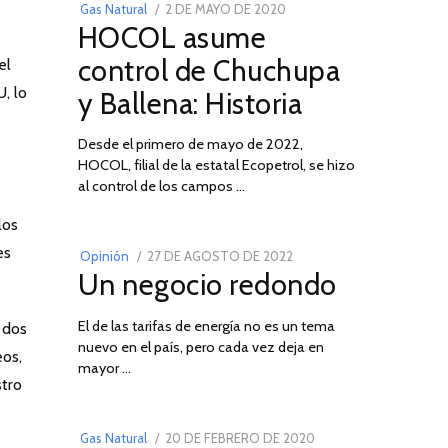
POSTED
Gas Natural
2 DE MAYO DE 2020
16
HOCOL asume
ON
DE
FEBRERO
control de Chuchupa
el
DE
, lo
y Ballena: Historia
2026
Desde el primero de mayo de 2022,
HOCOL, filial de la estatal Ecopetrol, se hizo
02
al control de los campos …
los
es
POSTED
Opinión
27 DE AGOSTO DE 2022
30
Un negocio redondo
ON
DE
AGOSTO
El de las tarifas de energía no es un tema
DE
 dos
nuevo en el país, pero cada vez deja en
2022
03
eos,
mayor …
stro
POSTED
Gas Natural
20 DE FEBRERO DE 2020
10