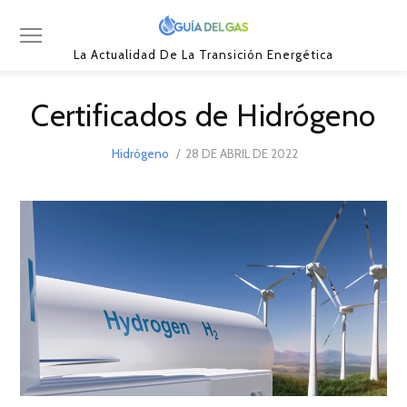
La Actualidad De La Transición Energética
Certificados de Hidrógeno
POSTED
Hidrógeno
28 DE ABRIL DE 2022
28
ON
DE
ABRIL
DE
2022