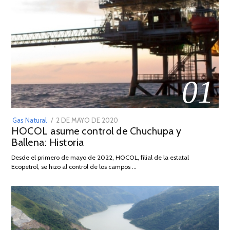
01
POSTED
Gas Natural
2 DE MAYO DE 2020
16
HOCOL asume control de Chuchupa y
ON
DE
Ballena: Historia
FEBRERO
DE
Desde el primero de mayo de 2022, HOCOL, filial de la estatal
2026
Ecopetrol, se hizo al control de los campos …