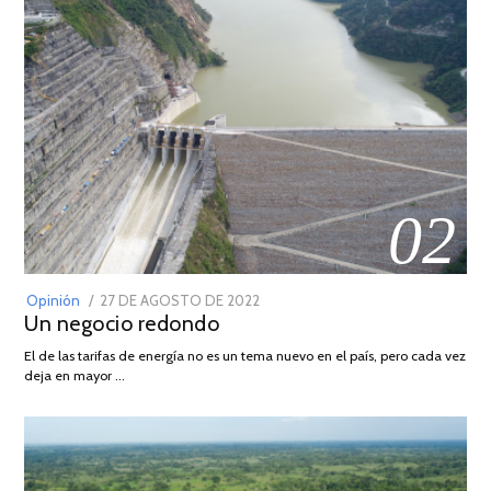
02
POSTED
Opinión
27 DE AGOSTO DE 2022
30
Un negocio redondo
ON
DE
AGOSTO
El de las tarifas de energía no es un tema nuevo en el país, pero cada vez
DE
deja en mayor …
2022