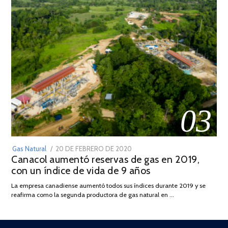
03
POSTED
Gas Natural
20 DE FEBRERO DE 2020
10
Canacol aumentó reservas de gas en 2019,
ON
DE
con un índice de vida de 9 años
JULIO
DE
La empresa canadiense aumentó todos sus índices durante 2019 y se
2025
reafirma como la segunda productora de gas natural en …