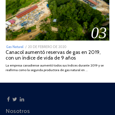
03
POSTED
Gas Natural
20 DE FEBRERO DE 2020
10
Canacol aumentó reservas de gas en 2019,
ON
DE
con un índice de vida de 9 años
JULIO
DE
La empresa canadiense aumentó todos sus índices durante 2019 y se
2025
reafirma como la segunda productora de gas natural en …
Nosotros