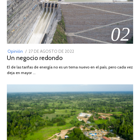
02
POSTED
Opinión
27 DE AGOSTO DE 2022
30
Un negocio redondo
ON
DE
AGOSTO
El de las tarifas de energía no es un tema nuevo en el país, pero cada vez
DE
deja en mayor …
2022