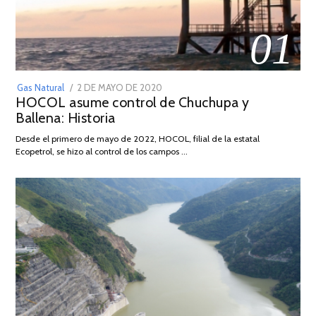
01
POSTED
Gas Natural
2 DE MAYO DE 2020
16
HOCOL asume control de Chuchupa y
ON
DE
Ballena: Historia
FEBRERO
DE
Desde el primero de mayo de 2022, HOCOL, filial de la estatal
2026
Ecopetrol, se hizo al control de los campos …