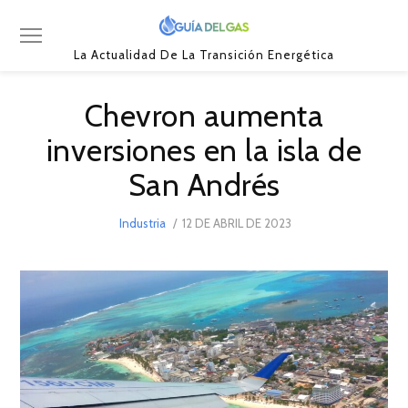
La Actualidad De La Transición Energética
Chevron aumenta
inversiones en la isla de
San Andrés
POSTED
Industria
12 DE ABRIL DE 2023
12
ON
DE
ABRIL
DE
2023