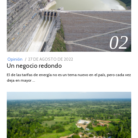
02
POSTED
Opinión
27 DE AGOSTO DE 2022
30
Un negocio redondo
ON
DE
AGOSTO
El de las tarifas de energía no es un tema nuevo en el país, pero cada vez
DE
deja en mayor …
2022