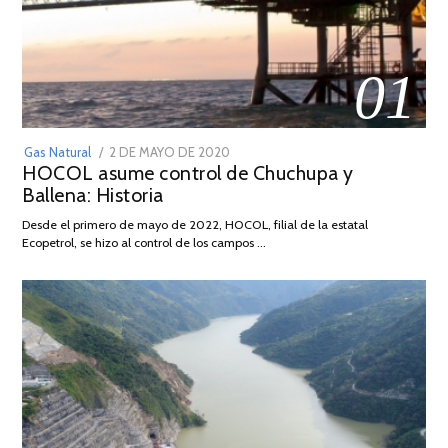
01
POSTED
Gas Natural
2 DE MAYO DE 2020
16
HOCOL asume control de Chuchupa y
ON
DE
Ballena: Historia
FEBRERO
DE
Desde el primero de mayo de 2022, HOCOL, filial de la estatal
2026
Ecopetrol, se hizo al control de los campos …