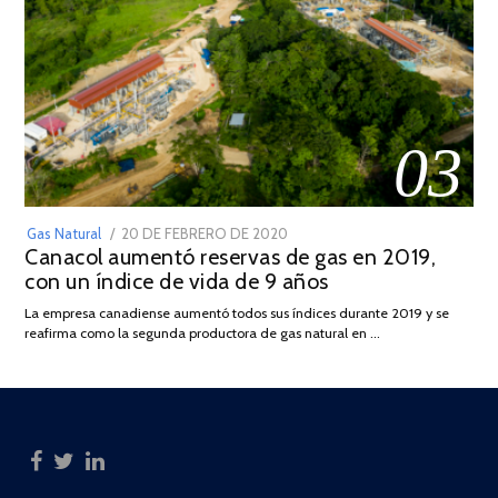
03
POSTED
Gas Natural
20 DE FEBRERO DE 2020
10
Canacol aumentó reservas de gas en 2019,
ON
DE
con un índice de vida de 9 años
JULIO
DE
La empresa canadiense aumentó todos sus índices durante 2019 y se
2025
reafirma como la segunda productora de gas natural en …