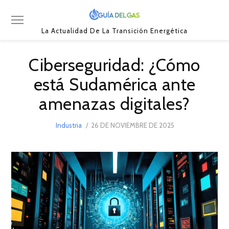
La Actualidad De La Transición Energética
Ciberseguridad: ¿Cómo
está Sudamérica ante
amenazas digitales?
POSTED
Industria
26 DE NOVIEMBRE DE 2025
26
ON
DE
NOVIEMBRE
DE
2025