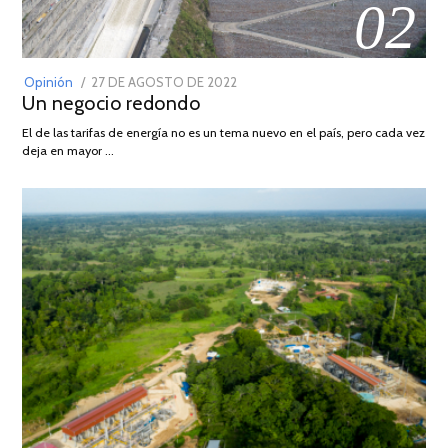
02
POSTED
Opinión
27 DE AGOSTO DE 2022
30
Un negocio redondo
ON
DE
AGOSTO
El de las tarifas de energía no es un tema nuevo en el país, pero cada vez
DE
deja en mayor …
2022