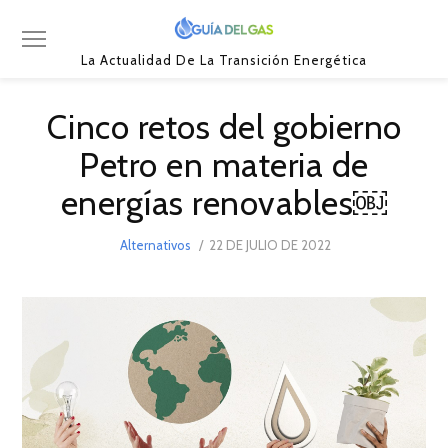
La Actualidad De La Transición Energética
Cinco retos del gobierno
Petro en materia de
energías renovables￼
POSTED
Alternativos
22 DE JULIO DE 2022
22
ON
DE
JULIO
DE
2022