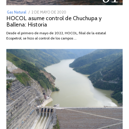
POSTED
Gas Natural
2 DE MAYO DE 2020
16
HOCOL asume control de Chuchupa y
ON
DE
Ballena: Historia
FEBRERO
DE
Desde el primero de mayo de 2022, HOCOL, filial de la estatal
2026
Ecopetrol, se hizo al control de los campos …