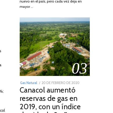
nuevo en el país, pero cada vez deja en
2022
mayor …
s
03
a
POSTED
Gas Natural
20 DE FEBRERO DE 2020
10
Canacol aumentó
ON
DE
%;
JULIO
reservas de gas en
DE
2019, con un índice
2025
col