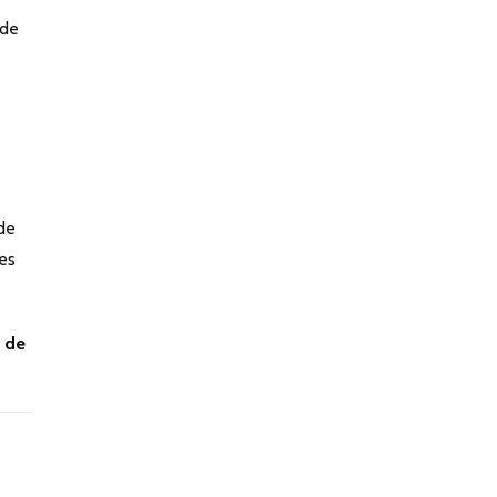
 de
de
es
 de