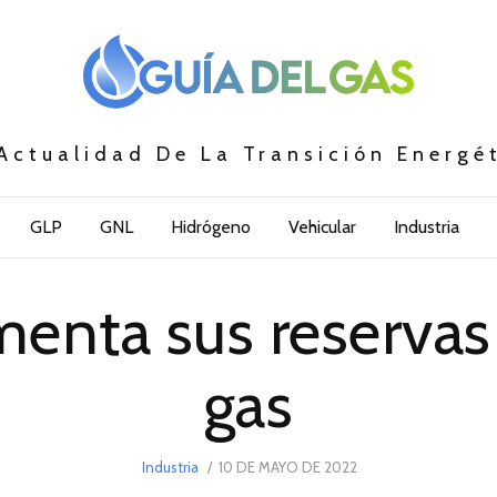
Actualidad De La Transición Energé
GLP
GNL
Hidrógeno
Vehicular
Industria
enta sus reservas 
gas
POSTED
Industria
10 DE MAYO DE 2022
10
ON
DE