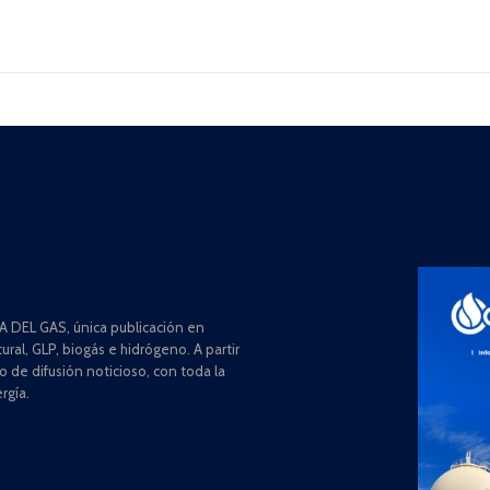
 DEL GAS, única publicación en
ral, GLP, biogás e hidrógeno. A partir
de difusión noticioso, con toda la
rgía.