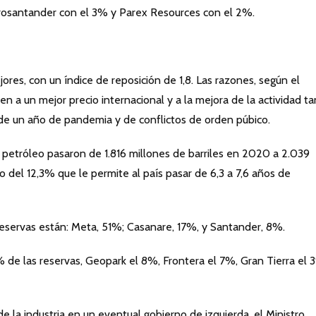
rosantander con el 3% y Parex Resources con el 2%.
jores, con un índice de reposición de 1,8. Las razones, según el
n a un mejor precio internacional y a la mejora de la actividad t
de un año de pandemia y de conflictos de orden púbico.
e petróleo pasaron de 1.816 millones de barriles en 2020 a 2.039
 del 12,3% que le permite al país pasar de 6,3 a 7,6 años de
servas están: Meta, 51%; Casanare, 17%, y Santander, 8%.
de las reservas, Geopark el 8%, Frontera el 7%, Gran Tierra el 
de la industria en un eventual gobierno de izquierda, el Ministro