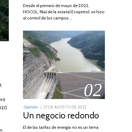
Desde el primero de mayo de 2022,
HOCOL, filial de la estatal Ecopetrol, se hizo
al control de los campos …
02
.
rró
POSTED
Opinión
27 DE AGOSTO DE 2022
30
2020
Un negocio redondo
ON
DE
AGOSTO
El de las tarifas de energía no es un tema
DE
un