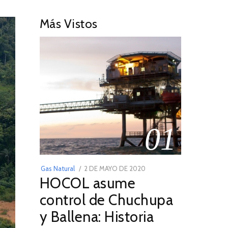
Más Vistos
01
POSTED
Gas Natural
2 DE MAYO DE 2020
16
HOCOL asume
ON
DE
FEBRERO
control de Chuchupa
DE
y Ballena: Historia
2026