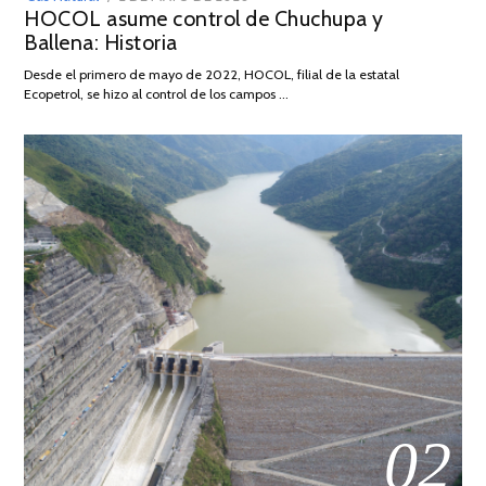
HOCOL asume control de Chuchupa y
ON
DE
Ballena: Historia
FEBRERO
DE
Desde el primero de mayo de 2022, HOCOL, filial de la estatal
2026
Ecopetrol, se hizo al control de los campos …
02