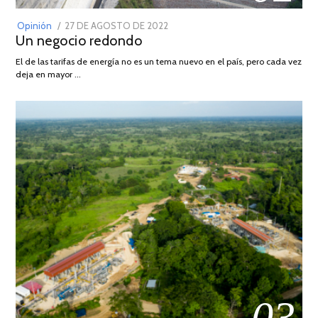
POSTED
Opinión
27 DE AGOSTO DE 2022
30
Un negocio redondo
ON
DE
AGOSTO
El de las tarifas de energía no es un tema nuevo en el país, pero cada vez
DE
deja en mayor …
2022
03