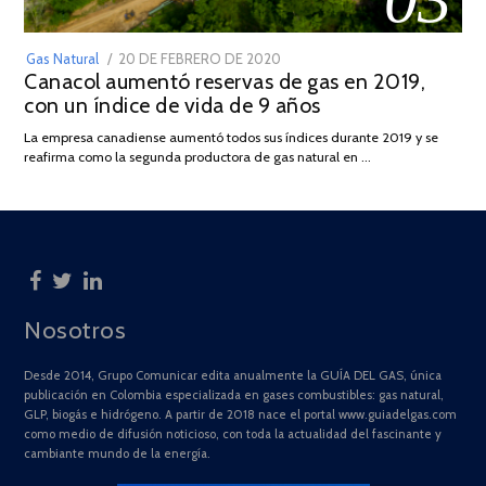
POSTED
Gas Natural
20 DE FEBRERO DE 2020
10
Canacol aumentó reservas de gas en 2019,
ON
DE
con un índice de vida de 9 años
JULIO
DE
La empresa canadiense aumentó todos sus índices durante 2019 y se
2025
reafirma como la segunda productora de gas natural en …
Nosotros
Desde 2014, Grupo Comunicar edita anualmente la GUÍA DEL GAS, única
publicación en Colombia especializada en gases combustibles: gas natural,
GLP, biogás e hidrógeno. A partir de 2018 nace el portal www.guiadelgas.com
como medio de difusión noticioso, con toda la actualidad del fascinante y
cambiante mundo de la energía.