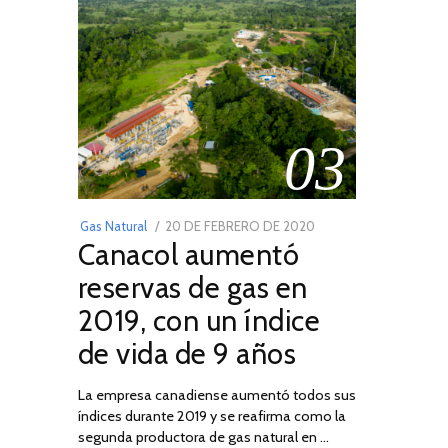
03
POSTED
Gas Natural
20 DE FEBRERO DE 2020
10
Canacol aumentó
ON
DE
JULIO
reservas de gas en
DE
2019, con un índice
2025
de vida de 9 años
La empresa canadiense aumentó todos sus
índices durante 2019 y se reafirma como la
segunda productora de gas natural en …