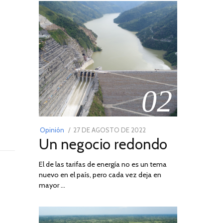
02
POSTED
Opinión
27 DE AGOSTO DE 2022
30
Un negocio redondo
ON
DE
AGOSTO
El de las tarifas de energía no es un tema
DE
nuevo en el país, pero cada vez deja en
2022
mayor …