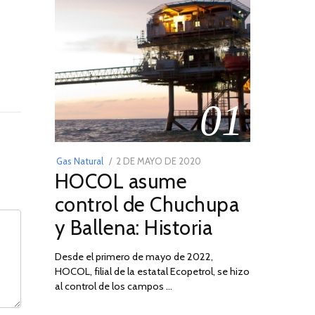
01
POSTED
Gas Natural
2 DE MAYO DE 2020
16
HOCOL asume
ON
DE
FEBRERO
control de Chuchupa
DE
y Ballena: Historia
2026
Desde el primero de mayo de 2022,
HOCOL, filial de la estatal Ecopetrol, se hizo
al control de los campos …