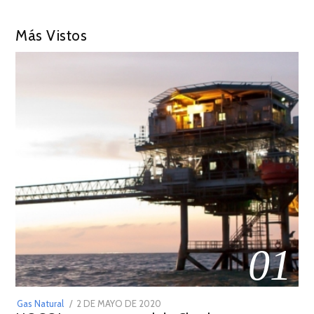
Más Vistos
01
POSTED
Gas Natural
2 DE MAYO DE 2020
16