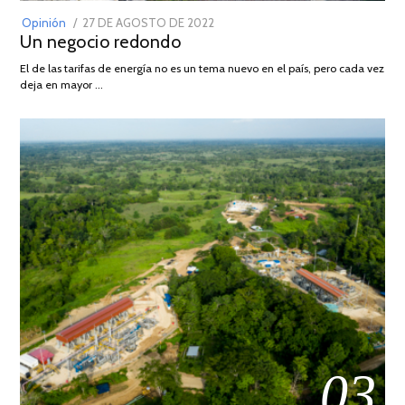
POSTED
Opinión
27 DE AGOSTO DE 2022
30
Un negocio redondo
ON
DE
AGOSTO
El de las tarifas de energía no es un tema nuevo en el país, pero cada vez
DE
deja en mayor …
2022
03