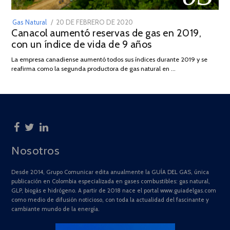
POSTED
Gas Natural
20 DE FEBRERO DE 2020
10
Canacol aumentó reservas de gas en 2019,
ON
DE
con un índice de vida de 9 años
JULIO
DE
La empresa canadiense aumentó todos sus índices durante 2019 y se
2025
reafirma como la segunda productora de gas natural en …
Nosotros
Desde 2014, Grupo Comunicar edita anualmente la GUÍA DEL GAS, única
publicación en Colombia especializada en gases combustibles: gas natural,
GLP, biogás e hidrógeno. A partir de 2018 nace el portal www.guiadelgas.com
como medio de difusión noticioso, con toda la actualidad del fascinante y
cambiante mundo de la energía.