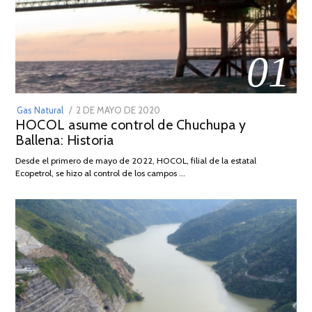
01
POSTED
Gas Natural
2 DE MAYO DE 2020
16
HOCOL asume control de Chuchupa y
ON
DE
Ballena: Historia
FEBRERO
DE
Desde el primero de mayo de 2022, HOCOL, filial de la estatal
2026
Ecopetrol, se hizo al control de los campos …