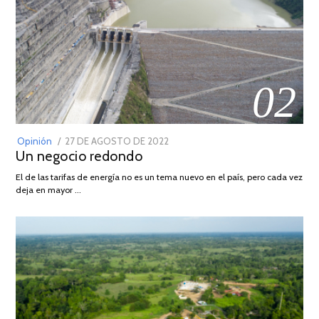
02
POSTED
Opinión
27 DE AGOSTO DE 2022
30
Un negocio redondo
ON
DE
AGOSTO
El de las tarifas de energía no es un tema nuevo en el país, pero cada vez
DE
deja en mayor …
2022