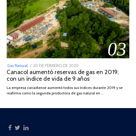
03
POSTED
Gas Natural
20 DE FEBRERO DE 2020
10
Canacol aumentó reservas de gas en 2019,
ON
DE
con un índice de vida de 9 años
JULIO
DE
La empresa canadiense aumentó todos sus índices durante 2019 y se
2025
reafirma como la segunda productora de gas natural en …