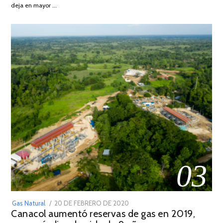
DE
deja en mayor …
2022
03
POSTED
Gas Natural
20 DE FEBRERO DE 2020
10
Canacol aumentó reservas de gas en 2019,
ON
DE