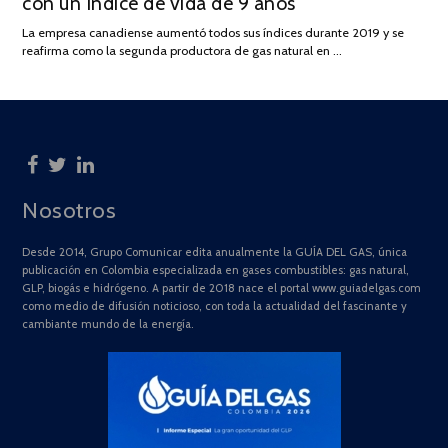
con un índice de vida de 9 años
JULIO
DE
La empresa canadiense aumentó todos sus índices durante 2019 y se
2025
reafirma como la segunda productora de gas natural en …
Nosotros
Desde 2014, Grupo Comunicar edita anualmente la GUÍA DEL GAS, única
publicación en Colombia especializada en gases combustibles: gas natural,
GLP, biogás e hidrógeno. A partir de 2018 nace el portal www.guiadelgas.com
como medio de difusión noticioso, con toda la actualidad del fascinante y
cambiante mundo de la energía.