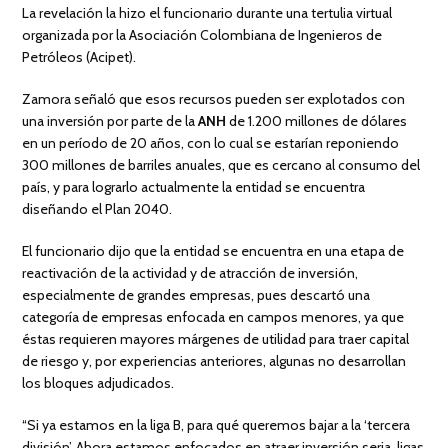
La revelación la hizo el funcionario durante una tertulia virtual
organizada por la Asociación Colombiana de Ingenieros de
Petróleos (Acipet).
Zamora señaló que esos recursos pueden ser explotados con
una inversión por parte de la
ANH
de 1.200 millones de dólares
en un período de 20 años, con lo cual se estarían reponiendo
300 millones de barriles anuales, que es cercano al consumo del
país, y para lograrlo actualmente la entidad se encuentra
diseñando el Plan 2040.
El funcionario dijo que la entidad se encuentra en una etapa de
reactivación de la actividad y de atracción de inversión,
especialmente de grandes empresas, pues descartó una
categoría de empresas enfocada en campos menores, ya que
éstas requieren mayores márgenes de utilidad para traer capital
de riesgo y, por experiencias anteriores, algunas no desarrollan
los bloques adjudicados.
“Si ya estamos en la liga B, para qué queremos bajar a la ‘tercera
división’. Ahora estamos enfocados en atraer inversión seria, ligas