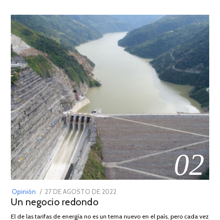
02
POSTED
Opinión
27 DE AGOSTO DE 2022
30
Un negocio redondo
ON
DE
AGOSTO
El de las tarifas de energía no es un tema nuevo en el país, pero cada vez