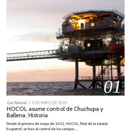
01
POSTED
Gas Natural
2 DE MAYO DE 2020
16
HOCOL asume control de Chuchupa y
ON
DE
Ballena: Historia
FEBRERO
DE
Desde el primero de mayo de 2022, HOCOL, filial de la estatal
2026
Ecopetrol, se hizo al control de los campos …