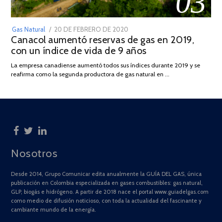
03
POSTED
Gas Natural
20 DE FEBRERO DE 2020
10
Canacol aumentó reservas de gas en 2019,
ON
DE
con un índice de vida de 9 años
JULIO
DE
La empresa canadiense aumentó todos sus índices durante 2019 y se
2025
reafirma como la segunda productora de gas natural en …
Nosotros
Desde 2014, Grupo Comunicar edita anualmente la GUÍA DEL GAS, única
publicación en Colombia especializada en gases combustibles: gas natural,
GLP, biogás e hidrógeno. A partir de 2018 nace el portal www.guiadelgas.com
como medio de difusión noticioso, con toda la actualidad del fascinante y
cambiante mundo de la energía.