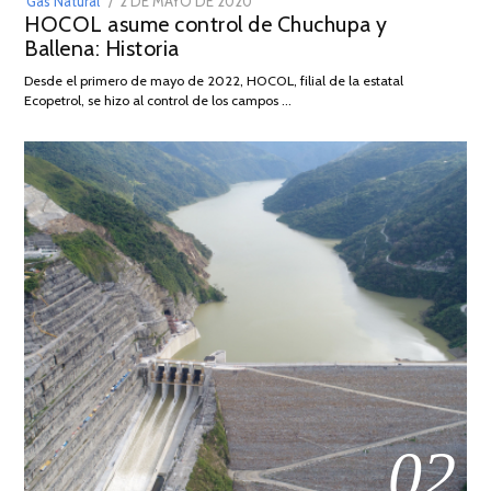
POSTED
Gas Natural
2 DE MAYO DE 2020
16
HOCOL asume control de Chuchupa y
ON
DE
Ballena: Historia
FEBRERO
DE
Desde el primero de mayo de 2022, HOCOL, filial de la estatal
2026
Ecopetrol, se hizo al control de los campos …
02