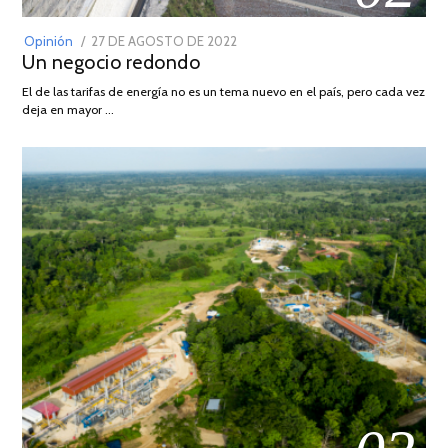
POSTED
Opinión
27 DE AGOSTO DE 2022
30
Un negocio redondo
ON
DE
AGOSTO
El de las tarifas de energía no es un tema nuevo en el país, pero cada vez
DE
deja en mayor …
2022