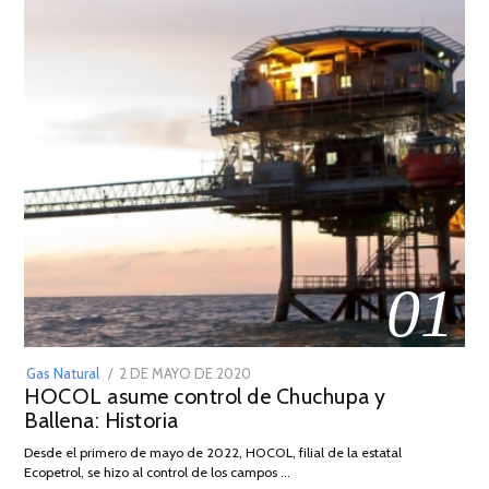
01
POSTED
Gas Natural
2 DE MAYO DE 2020
16
HOCOL asume control de Chuchupa y
ON
DE
Ballena: Historia
FEBRERO
DE
Desde el primero de mayo de 2022, HOCOL, filial de la estatal
2026
Ecopetrol, se hizo al control de los campos …