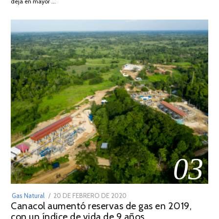
deja en mayor …
2022
03
POSTED
Gas Natural
20 DE FEBRERO DE 2020
10
Canacol aumentó reservas de gas en 2019,
ON
DE
con un índice de vida de 9 años
JULIO