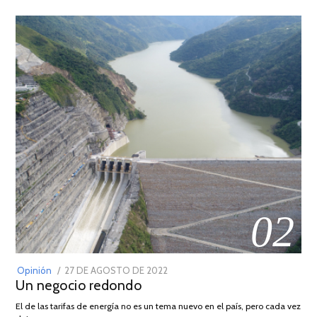
02
POSTED
Opinión
27 DE AGOSTO DE 2022
30
Un negocio redondo
ON
DE
AGOSTO
El de las tarifas de energía no es un tema nuevo en el país, pero cada vez
DE