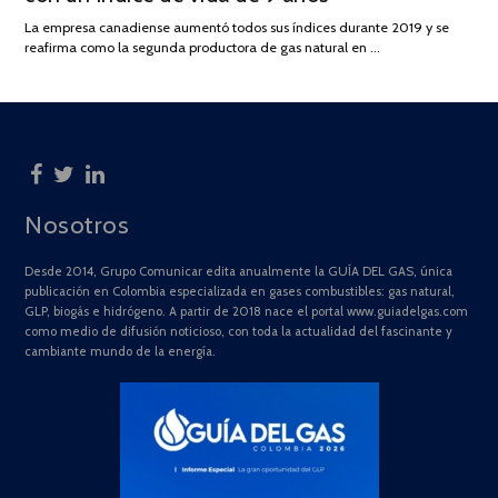
DE
La empresa canadiense aumentó todos sus índices durante 2019 y se
2025
reafirma como la segunda productora de gas natural en …
Nosotros
Desde 2014, Grupo Comunicar edita anualmente la GUÍA DEL GAS, única
publicación en Colombia especializada en gases combustibles: gas natural,
GLP, biogás e hidrógeno. A partir de 2018 nace el portal www.guiadelgas.com
como medio de difusión noticioso, con toda la actualidad del fascinante y
cambiante mundo de la energía.