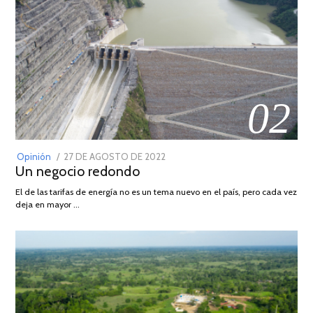
02
POSTED
Opinión
27 DE AGOSTO DE 2022
30
Un negocio redondo
ON
DE
AGOSTO
El de las tarifas de energía no es un tema nuevo en el país, pero cada vez
DE
deja en mayor …
2022