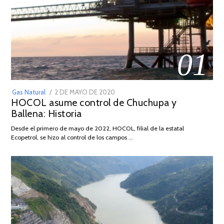
01
POSTED
Gas Natural
2 DE MAYO DE 2020
16
HOCOL asume control de Chuchupa y
ON
DE
Ballena: Historia
FEBRERO
DE
Desde el primero de mayo de 2022, HOCOL, filial de la estatal
2026
Ecopetrol, se hizo al control de los campos …