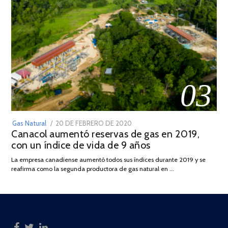
03
POSTED
Gas Natural
20 DE FEBRERO DE 2020
10
Canacol aumentó reservas de gas en 2019,
ON
DE
con un índice de vida de 9 años
JULIO
DE
La empresa canadiense aumentó todos sus índices durante 2019 y se
2025
reafirma como la segunda productora de gas natural en …