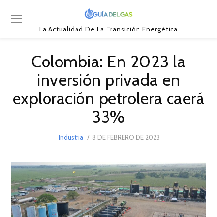
La Actualidad De La Transición Energética
Colombia: En 2023 la
inversión privada en
exploración petrolera caerá
33%
POSTED
Industria
8 DE FEBRERO DE 2023
8
ON
DE
FEBRERO
DE
2023