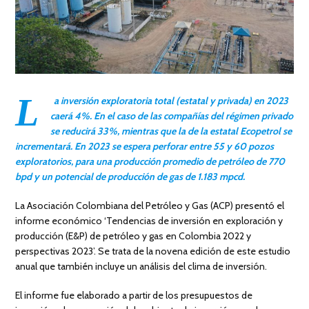
L
a inversión exploratoria total (estatal y privada) en 2023
caerá 4%. En el caso de las compañías del régimen privado
se reducirá 33%, mientras que la de la estatal Ecopetrol se
incrementará. En 2023 se espera perforar entre 55 y 60 pozos
exploratorios, para una producción promedio de petróleo de 770
bpd y un potencial de producción de gas de 1.183 mpcd.
La Asociación Colombiana del Petróleo y Gas (ACP) presentó el
informe económico ‘Tendencias de inversión en exploración y
producción (E&P) de petróleo y gas en Colombia 2022 y
perspectivas 2023’. Se trata de la novena edición de este estudio
anual que también incluye un análisis del clima de inversión.
El informe fue elaborado a partir de los presupuestos de