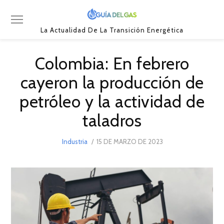
La Actualidad De La Transición Energética
Colombia: En febrero
cayeron la producción de
petróleo y la actividad de
taladros
POSTED
Industria
15 DE MARZO DE 2023
15
ON
DE
MARZO
DE
2023