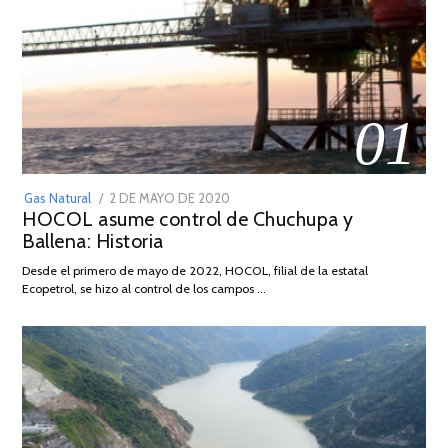
01
POSTED
Gas Natural
2 DE MAYO DE 2020
16
HOCOL asume control de Chuchupa y
ON
DE
Ballena: Historia
FEBRERO
DE
Desde el primero de mayo de 2022, HOCOL, filial de la estatal
2026
Ecopetrol, se hizo al control de los campos …