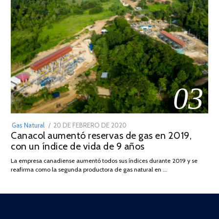
03
POSTED
Gas Natural
20 DE FEBRERO DE 2020
10
Canacol aumentó reservas de gas en 2019,
ON
DE
con un índice de vida de 9 años
JULIO
DE
La empresa canadiense aumentó todos sus índices durante 2019 y se
2025
reafirma como la segunda productora de gas natural en …