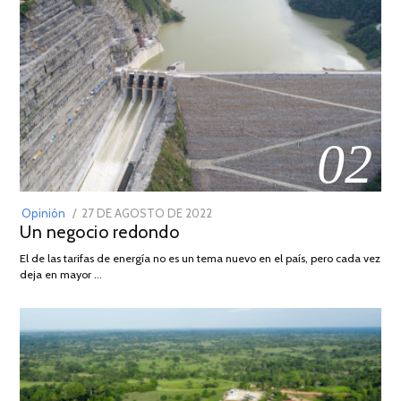
02
POSTED
Opinión
27 DE AGOSTO DE 2022
30
Un negocio redondo
ON
DE
AGOSTO
El de las tarifas de energía no es un tema nuevo en el país, pero cada vez
DE
deja en mayor …
2022